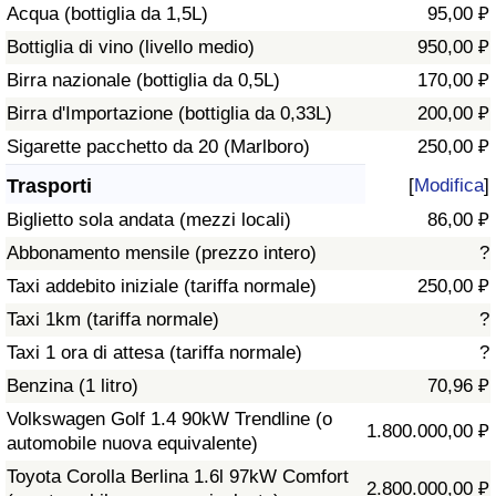
Acqua (bottiglia da 1,5L)
95,00 ₽
Traffico
Bottiglia di vino (livello medio)
950,00 ₽
Indice del Traffico
Birra nazionale (bottiglia da 0,5L)
170,00 ₽
Birra d'Importazione (bottiglia da 0,33L)
200,00 ₽
Indice del traffico (Corrente)
Sigarette pacchetto da 20 (Marlboro)
250,00 ₽
Trasporti
[
Modifica
]
Indice del traffico per Nazione
Biglietto sola andata (mezzi locali)
86,00 ₽
Abbonamento mensile (prezzo intero)
?
Taxi addebito iniziale (tariffa normale)
250,00 ₽
Taxi 1km (tariffa normale)
?
Taxi 1 ora di attesa (tariffa normale)
?
Benzina (1 litro)
70,96 ₽
Volkswagen Golf 1.4 90kW Trendline (o
1.800.000,00 ₽
automobile nuova equivalente)
Toyota Corolla Berlina 1.6l 97kW Comfort
2.800.000,00 ₽