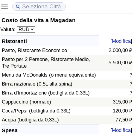
Costo della vita a Magadan
Costo della vita
Prezzi degli immobili
Qualità della Vita
Valuta:
Indice Del Costo Della Vita (corrente)
Indice del Prezzo delle Case (Corrente)
Indice della Qualità della Vita
Ristoranti
[
Modifica
]
Pasto, Ristorante Economico
2.000,00 ₽
Indice Del Costo Della Vita
Indice del Prezzo delle Case
Indice della Qualità della Vita (Corrente)
Pasto per 2 Persone, Ristorante Medio,
5.500,00 ₽
Tre Portate
Indice del Costo della Vita per Nazione
Indice del Prezzo delle Case per Nazione
Indice della qualità della vita per Paese
Menu da McDonalds (o menu equivalente)
?
ad Aqaba
Criminalità
Birra nazionale (0,5L alla spina)
?
Birra d'Importazione (bottiglia da 0,33L)
?
Indice del Tasso di Criminalità (Corrente)
Cappuccino (normale)
315,00 ₽
Coca/Pepsi (bottiglia da 0,33L)
120,00 ₽
Indice della Criminalità
Acqua (bottiglia da 0,33L)
77,50 ₽
Indice di criminalità per paese
Spesa
[
Modifica
]