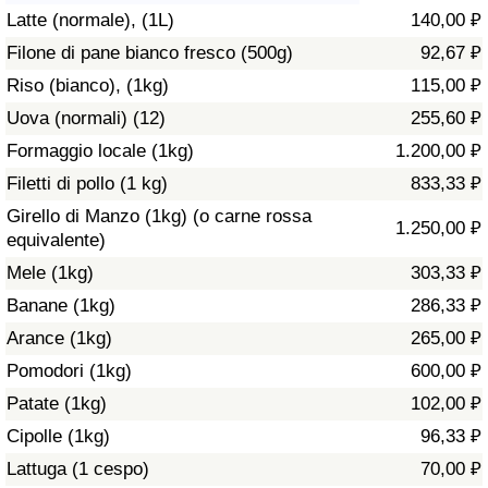
Latte (normale), (1L)
140,00 ₽
Assistenza Sanitaria
Filone di pane bianco fresco (500g)
92,67 ₽
Riso (bianco), (1kg)
115,00 ₽
Indice dell’Assistenza Sanitaria (Corrente)
Uova (normali) (12)
255,60 ₽
Indice dell’Assistenza Sanitaria
Formaggio locale (1kg)
1.200,00 ₽
Filetti di pollo (1 kg)
833,33 ₽
Indice dell’Assistenza Sanitaria per
Girello di Manzo (1kg) (o carne rossa
1.250,00 ₽
Nazione
equivalente)
Mele (1kg)
303,33 ₽
Inquinamento
Banane (1kg)
286,33 ₽
Arance (1kg)
265,00 ₽
Indice dell’Inquinamento (Corrente)
Pomodori (1kg)
600,00 ₽
Indice di inquinamento
Patate (1kg)
102,00 ₽
Cipolle (1kg)
96,33 ₽
Indice dell’Inquinamento per Nazione
Lattuga (1 cespo)
70,00 ₽