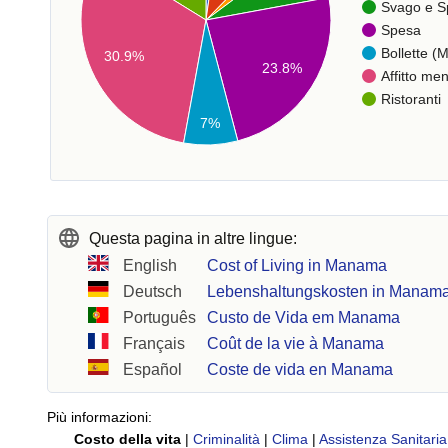
Svago e S
Spesa
Bollette (M
30.9%
23.8%
Affitto men
Ristoranti
7%
Questa pagina in altre lingue:
English
Cost of Living in Manama
Deutsch
Lebenshaltungskosten in Manam
Português
Custo de Vida em Manama
Français
Coût de la vie à Manama
Español
Coste de vida en Manama
Più informazioni:
Costo della vita
|
Criminalità
|
Clima
|
Assistenza Sanitaria