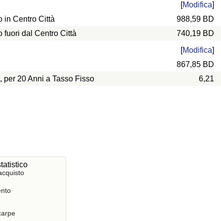
[
Modifica
]
in Centro Città
988,59 BD
uori dal Centro Città
740,19 BD
[
Modifica
]
867,85 BD
, per 20 Anni a Tasso Fisso
6,21
tatistico
acquisto
nto
Scarpe