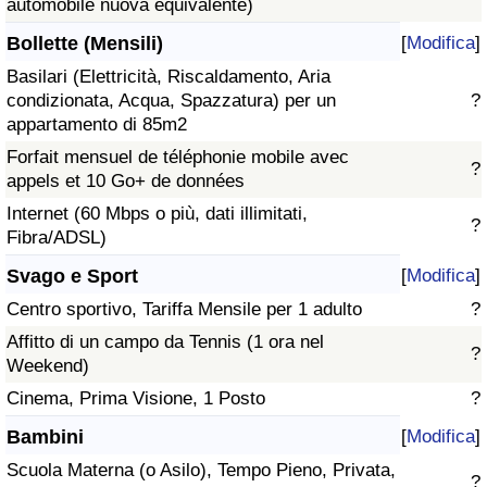
automobile nuova equivalente)
Bollette (Mensili)
[
Modifica
]
Basilari (Elettricità, Riscaldamento, Aria
condizionata, Acqua, Spazzatura) per un
?
appartamento di 85m2
Forfait mensuel de téléphonie mobile avec
?
appels et 10 Go+ de données
Internet (60 Mbps o più, dati illimitati,
?
Fibra/ADSL)
Svago e Sport
[
Modifica
]
Centro sportivo, Tariffa Mensile per 1 adulto
?
Affitto di un campo da Tennis (1 ora nel
?
Weekend)
Cinema, Prima Visione, 1 Posto
?
Bambini
[
Modifica
]
Scuola Materna (o Asilo), Tempo Pieno, Privata,
?