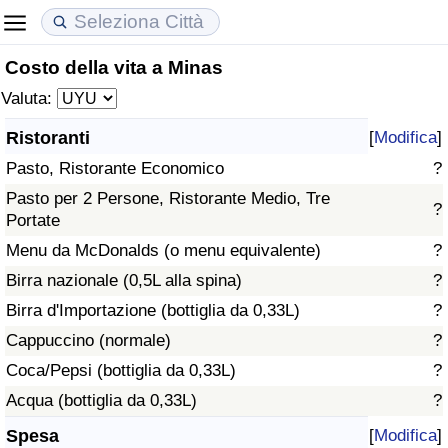
Costo della vita a Minas
Costo della vita
Prezzi degli immobili
Qualità della Vita
Valuta:
Indice Del Costo Della Vita (corrente)
Indice del Prezzo delle Case (Corrente)
Indice della Qualità della Vita
Ristoranti
[
Modifica
]
Pasto, Ristorante Economico
?
Indice Del Costo Della Vita
Indice del Prezzo delle Case
Indice della Qualità della Vita (Corrente)
Pasto per 2 Persone, Ristorante Medio, Tre
?
Portate
Indice del Costo della Vita per Nazione
Indice del Prezzo delle Case per Nazione
Indice della qualità della vita per Paese
Menu da McDonalds (o menu equivalente)
?
ad Aqaba
Criminalità
Birra nazionale (0,5L alla spina)
?
Birra d'Importazione (bottiglia da 0,33L)
?
Indice del Tasso di Criminalità (Corrente)
Cappuccino (normale)
?
Coca/Pepsi (bottiglia da 0,33L)
?
Indice della Criminalità
Acqua (bottiglia da 0,33L)
?
Indice di criminalità per paese
Spesa
[
Modifica
]