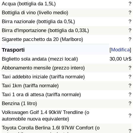
Acqua (bottiglia da 1,5L)
?
Traffico
Bottiglia di vino (livello medio)
?
Indice del Traffico
Birra nazionale (bottiglia da 0,5L)
?
Birra d'Importazione (bottiglia da 0,33L)
?
Indice del traffico (Corrente)
Sigarette pacchetto da 20 (Marlboro)
?
Trasporti
[
Modifica
]
Indice del traffico per Nazione
Biglietto sola andata (mezzi locali)
30,00 Ur$
Abbonamento mensile (prezzo intero)
?
Taxi addebito iniziale (tariffa normale)
?
Taxi 1km (tariffa normale)
?
Taxi 1 ora di attesa (tariffa normale)
?
Benzina (1 litro)
?
Volkswagen Golf 1.4 90kW Trendline (o
?
automobile nuova equivalente)
Toyota Corolla Berlina 1.6l 97kW Comfort (o
?