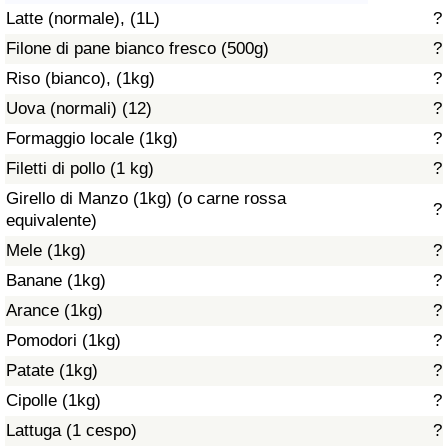
Latte (normale), (1L)
?
Assistenza Sanitaria
Filone di pane bianco fresco (500g)
?
Riso (bianco), (1kg)
?
Indice dell’Assistenza Sanitaria (Corrente)
Uova (normali) (12)
?
Indice dell’Assistenza Sanitaria
Formaggio locale (1kg)
?
Filetti di pollo (1 kg)
?
Indice dell’Assistenza Sanitaria per
Girello di Manzo (1kg) (o carne rossa
?
Nazione
equivalente)
Mele (1kg)
?
Inquinamento
Banane (1kg)
?
Arance (1kg)
?
Indice dell’Inquinamento (Corrente)
Pomodori (1kg)
?
Indice di inquinamento
Patate (1kg)
?
Cipolle (1kg)
?
Indice dell’Inquinamento per Nazione
Lattuga (1 cespo)
?