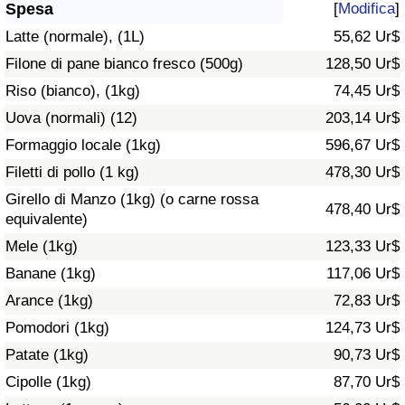
Spesa
[
Modifica
]
Assistenza Sanitaria
Latte (normale), (1L)
55,62 Ur$
Filone di pane bianco fresco (500g)
128,50 Ur$
Indice dell’Assistenza Sanitaria (Corrente)
Riso (bianco), (1kg)
74,45 Ur$
Uova (normali) (12)
203,14 Ur$
Indice dell’Assistenza Sanitaria
Formaggio locale (1kg)
596,67 Ur$
Indice dell’Assistenza Sanitaria per
Filetti di pollo (1 kg)
478,30 Ur$
Nazione
Girello di Manzo (1kg) (o carne rossa
478,40 Ur$
equivalente)
Inquinamento
Mele (1kg)
123,33 Ur$
Banane (1kg)
117,06 Ur$
Indice dell’Inquinamento (Corrente)
Arance (1kg)
72,83 Ur$
Pomodori (1kg)
124,73 Ur$
Indice di inquinamento
Patate (1kg)
90,73 Ur$
Indice dell’Inquinamento per Nazione
Cipolle (1kg)
87,70 Ur$