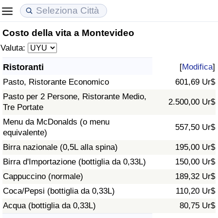
Costo della vita a Montevideo
Costo della vita
Prezzi degli immobili
Qualità della Vita
Valuta:
Indice Del Costo Della Vita (corrente)
Indice del Prezzo delle Case (Corrente)
Indice della Qualità della Vita
Ristoranti
[
Modifica
]
Pasto, Ristorante Economico
601,69 Ur$
Indice Del Costo Della Vita
Indice del Prezzo delle Case
Indice della Qualità della Vita (Corrente)
Pasto per 2 Persone, Ristorante Medio,
2.500,00 Ur$
Tre Portate
Indice del Costo della Vita per Nazione
Indice del Prezzo delle Case per Nazione
Indice della qualità della vita per Paese
Menu da McDonalds (o menu
557,50 Ur$
equivalente)
ad Aqaba
Criminalità
Birra nazionale (0,5L alla spina)
195,00 Ur$
Indice del Tasso di Criminalità (Corrente)
Birra d'Importazione (bottiglia da 0,33L)
150,00 Ur$
Cappuccino (normale)
189,32 Ur$
Indice della Criminalità
Coca/Pepsi (bottiglia da 0,33L)
110,20 Ur$
Acqua (bottiglia da 0,33L)
80,75 Ur$
Indice di criminalità per paese