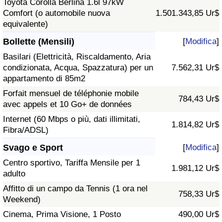
Toyota Corolla Berlina 1.6l 97kW
Comfort (o automobile nuova
1.501.343,85 Ur$
equivalente)
Bollette (Mensili)
[
Modifica
]
Basilari (Elettricità, Riscaldamento, Aria
condizionata, Acqua, Spazzatura) per un
7.562,31 Ur$
appartamento di 85m2
Forfait mensuel de téléphonie mobile
784,43 Ur$
avec appels et 10 Go+ de données
Internet (60 Mbps o più, dati illimitati,
1.814,82 Ur$
Fibra/ADSL)
Svago e Sport
[
Modifica
]
Centro sportivo, Tariffa Mensile per 1
1.981,12 Ur$
adulto
Affitto di un campo da Tennis (1 ora nel
758,33 Ur$
Weekend)
Cinema, Prima Visione, 1 Posto
490,00 Ur$