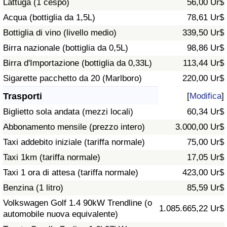
Lattuga (1 cespo)
56,00 Ur$
Traffico
Acqua (bottiglia da 1,5L)
78,61 Ur$
Bottiglia di vino (livello medio)
339,50 Ur$
Indice del Traffico
Birra nazionale (bottiglia da 0,5L)
98,86 Ur$
Indice del traffico (Corrente)
Birra d'Importazione (bottiglia da 0,33L)
113,44 Ur$
Sigarette pacchetto da 20 (Marlboro)
220,00 Ur$
Indice del traffico per Nazione
Trasporti
[
Modifica
]
Biglietto sola andata (mezzi locali)
60,34 Ur$
Abbonamento mensile (prezzo intero)
3.000,00 Ur$
Taxi addebito iniziale (tariffa normale)
75,00 Ur$
Taxi 1km (tariffa normale)
17,05 Ur$
Taxi 1 ora di attesa (tariffa normale)
423,00 Ur$
Benzina (1 litro)
85,59 Ur$
Volkswagen Golf 1.4 90kW Trendline (o
1.085.665,22 Ur$
automobile nuova equivalente)