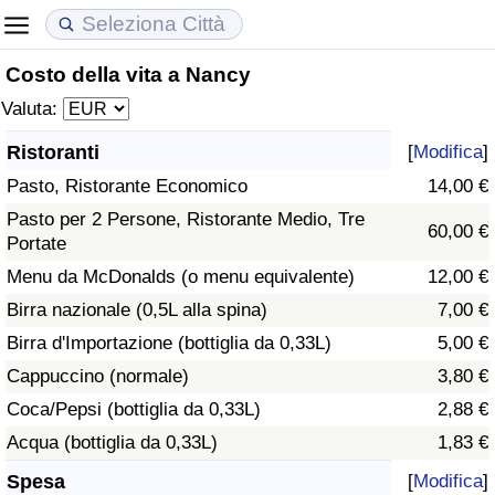
Costo della vita a Nancy
Costo della vita
Prezzi degli immobili
Qualità della Vita
Valuta:
Indice Del Costo Della Vita (corrente)
Indice del Prezzo delle Case (Corrente)
Indice della Qualità della Vita
Ristoranti
[
Modifica
]
Pasto, Ristorante Economico
14,00 €
Indice Del Costo Della Vita
Indice del Prezzo delle Case
Indice della Qualità della Vita (Corrente)
Pasto per 2 Persone, Ristorante Medio, Tre
60,00 €
Portate
Indice del Costo della Vita per Nazione
Indice del Prezzo delle Case per Nazione
Indice della qualità della vita per Paese
Menu da McDonalds (o menu equivalente)
12,00 €
ad Aqaba
Criminalità
Birra nazionale (0,5L alla spina)
7,00 €
Birra d'Importazione (bottiglia da 0,33L)
5,00 €
Indice del Tasso di Criminalità (Corrente)
Cappuccino (normale)
3,80 €
Coca/Pepsi (bottiglia da 0,33L)
2,88 €
Indice della Criminalità
Acqua (bottiglia da 0,33L)
1,83 €
Indice di criminalità per paese
Spesa
[
Modifica
]