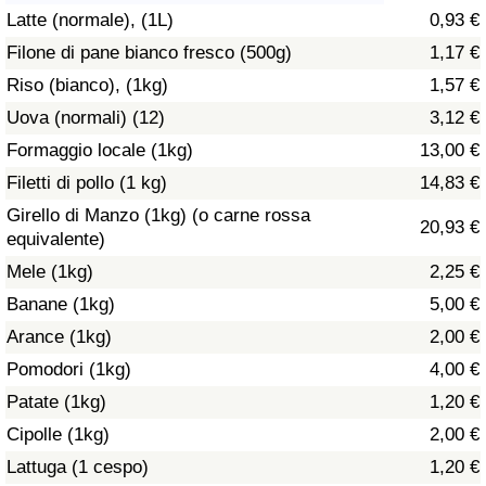
Latte (normale), (1L)
0,93 €
Assistenza Sanitaria
Filone di pane bianco fresco (500g)
1,17 €
Riso (bianco), (1kg)
1,57 €
Indice dell’Assistenza Sanitaria (Corrente)
Uova (normali) (12)
3,12 €
Indice dell’Assistenza Sanitaria
Formaggio locale (1kg)
13,00 €
Filetti di pollo (1 kg)
14,83 €
Indice dell’Assistenza Sanitaria per
Girello di Manzo (1kg) (o carne rossa
20,93 €
Nazione
equivalente)
Mele (1kg)
2,25 €
Inquinamento
Banane (1kg)
5,00 €
Arance (1kg)
2,00 €
Indice dell’Inquinamento (Corrente)
Pomodori (1kg)
4,00 €
Indice di inquinamento
Patate (1kg)
1,20 €
Cipolle (1kg)
2,00 €
Indice dell’Inquinamento per Nazione
Lattuga (1 cespo)
1,20 €