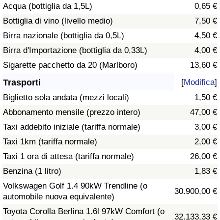
Acqua (bottiglia da 1,5L)
0,65 €
Traffico
Bottiglia di vino (livello medio)
7,50 €
Indice del Traffico
Birra nazionale (bottiglia da 0,5L)
4,50 €
Birra d'Importazione (bottiglia da 0,33L)
4,00 €
Indice del traffico (Corrente)
Sigarette pacchetto da 20 (Marlboro)
13,60 €
Trasporti
[
Modifica
]
Indice del traffico per Nazione
Biglietto sola andata (mezzi locali)
1,50 €
Abbonamento mensile (prezzo intero)
47,00 €
Taxi addebito iniziale (tariffa normale)
3,00 €
Taxi 1km (tariffa normale)
2,00 €
Taxi 1 ora di attesa (tariffa normale)
26,00 €
Benzina (1 litro)
1,83 €
Volkswagen Golf 1.4 90kW Trendline (o
30.900,00 €
automobile nuova equivalente)
Toyota Corolla Berlina 1.6l 97kW Comfort (o
32.133,33 €