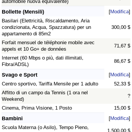
automobile nuova equivalente)
Bollette (Mensili)
[
Modifica
]
Basilari (Elettricità, Riscaldamento, Aria
condizionata, Acqua, Spazzatura) per un
300,00 $
appartamento di 85m2
Forfait mensuel de téléphonie mobile avec
71,67 $
appels et 10 Go+ de données
Internet (60 Mbps o più, dati illimitati,
86,67 $
Fibra/ADSL)
Svago e Sport
[
Modifica
]
Centro sportivo, Tariffa Mensile per 1 adulto
52,33 $
Affitto di un campo da Tennis (1 ora nel
?
Weekend)
Cinema, Prima Visione, 1 Posto
15,00 $
Bambini
[
Modifica
]
Scuola Materna (o Asilo), Tempo Pieno,
1.500,00 $