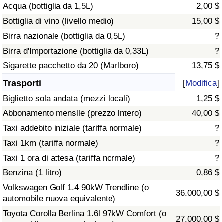
Acqua (bottiglia da 1,5L)
2,00 $
Traffico
Bottiglia di vino (livello medio)
15,00 $
Indice del Traffico
Birra nazionale (bottiglia da 0,5L)
?
Birra d'Importazione (bottiglia da 0,33L)
?
Indice del traffico (Corrente)
Sigarette pacchetto da 20 (Marlboro)
13,75 $
Trasporti
[
Modifica
]
Indice del traffico per Nazione
Biglietto sola andata (mezzi locali)
1,25 $
Abbonamento mensile (prezzo intero)
40,00 $
Taxi addebito iniziale (tariffa normale)
?
Taxi 1km (tariffa normale)
?
Taxi 1 ora di attesa (tariffa normale)
?
Benzina (1 litro)
0,86 $
Volkswagen Golf 1.4 90kW Trendline (o
36.000,00 $
automobile nuova equivalente)
Toyota Corolla Berlina 1.6l 97kW Comfort (o
27.000,00 $