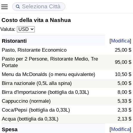
Costo della vita a Nashua
Costo della vita
Prezzi degli immobili
Qualità della Vita
Valuta:
Indice Del Costo Della Vita (corrente)
Indice del Prezzo delle Case (Corrente)
Indice della Qualità della Vita
Ristoranti
[
Modifica
]
Pasto, Ristorante Economico
25,00 $
Indice Del Costo Della Vita
Indice del Prezzo delle Case
Indice della Qualità della Vita (Corrente)
Pasto per 2 Persone, Ristorante Medio, Tre
95,00 $
Portate
Indice del Costo della Vita per Nazione
Indice del Prezzo delle Case per Nazione
Indice della qualità della vita per Paese
Menu da McDonalds (o menu equivalente)
10,50 $
ad Aqaba
Criminalità
Birra nazionale (0,5L alla spina)
5,00 $
Birra d'Importazione (bottiglia da 0,33L)
8,00 $
Indice del Tasso di Criminalità (Corrente)
Cappuccino (normale)
5,33 $
Coca/Pepsi (bottiglia da 0,33L)
2,33 $
Indice della Criminalità
Acqua (bottiglia da 0,33L)
2,13 $
Indice di criminalità per paese
Spesa
[
Modifica
]