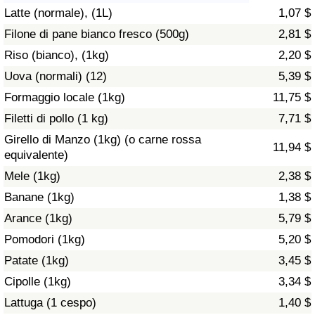
Latte (normale), (1L)
1,07 $
Assistenza Sanitaria
Filone di pane bianco fresco (500g)
2,81 $
Riso (bianco), (1kg)
2,20 $
Indice dell’Assistenza Sanitaria (Corrente)
Uova (normali) (12)
5,39 $
Indice dell’Assistenza Sanitaria
Formaggio locale (1kg)
11,75 $
Filetti di pollo (1 kg)
7,71 $
Indice dell’Assistenza Sanitaria per
Girello di Manzo (1kg) (o carne rossa
11,94 $
Nazione
equivalente)
Mele (1kg)
2,38 $
Inquinamento
Banane (1kg)
1,38 $
Arance (1kg)
5,79 $
Indice dell’Inquinamento (Corrente)
Pomodori (1kg)
5,20 $
Indice di inquinamento
Patate (1kg)
3,45 $
Cipolle (1kg)
3,34 $
Indice dell’Inquinamento per Nazione
Lattuga (1 cespo)
1,40 $