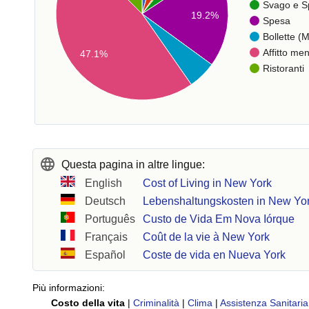
Svago e S
19.2%
Spesa
Bollette (M
Affitto men
47.1%
Ristoranti
Questa pagina in altre lingue:
English
Cost of Living in New York
Deutsch
Lebenshaltungskosten in New Yo
Português
Custo de Vida Em Nova Iórque
Français
Coût de la vie à New York
Español
Coste de vida en Nueva York
Più informazioni:
Costo della vita
|
Criminalità
|
Clima
|
Assistenza Sanitaria