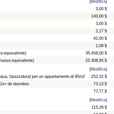
[
Modifica
]
3,00 $
140,00 $
3,00 $
2,17 $
42,00 $
1,08 $
a equivalente)
35.458,00 $
 nuova equivalente)
25.308,95 $
[
Modifica
]
 Acqua, Spazzatura) per un appartamento di 85m2
252,32 $
0 Go+ de données
73,13 $
77,77 $
[
Modifica
]
115,28 $