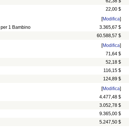
62,38 $
22,00 $
[
Modifica
]
e per 1 Bambino
3.365,67 $
60.588,57 $
[
Modifica
]
71,64 $
52,18 $
116,15 $
124,89 $
[
Modifica
]
4.477,48 $
3.052,78 $
9.365,00 $
5.247,50 $