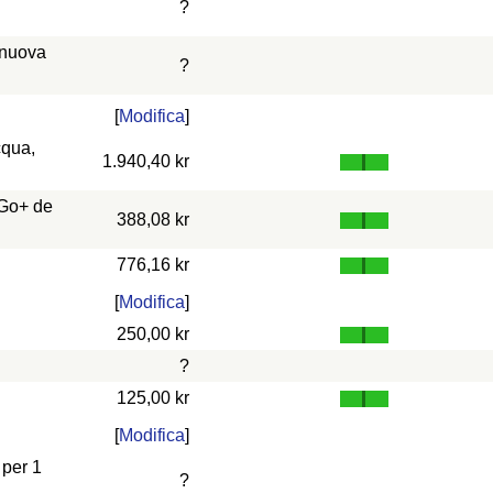
?
 nuova
?
[
Modifica
]
cqua,
1.940,40 kr
 Go+ de
388,08 kr
776,16 kr
[
Modifica
]
250,00 kr
?
125,00 kr
[
Modifica
]
 per 1
?