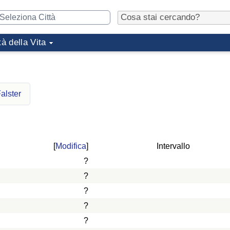
tà della Vita
alster
[
Modifica
]
Intervallo
?
?
?
?
?