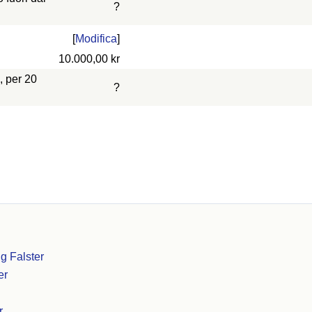
?
[
Modifica
]
10.000,00 kr
, per 20
?
g Falster
er
r