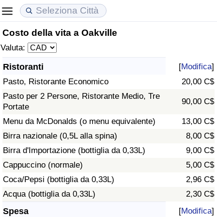
Costo della vita a Oakville
Costo della vita
Prezzi degli immobili
Qualità della Vita
Valuta:
Indice Del Costo Della Vita (corrente)
Indice del Prezzo delle Case (Corrente)
Indice della Qualità della Vita
Ristoranti
[
Modifica
]
Pasto, Ristorante Economico
20,00 C$
Indice Del Costo Della Vita
Indice del Prezzo delle Case
Indice della Qualità della Vita (Corrente)
Pasto per 2 Persone, Ristorante Medio, Tre
90,00 C$
Portate
Indice del Costo della Vita per Nazione
Indice del Prezzo delle Case per Nazione
Indice della qualità della vita per Paese
Menu da McDonalds (o menu equivalente)
13,00 C$
ad Aqaba
Criminalità
Birra nazionale (0,5L alla spina)
8,00 C$
Birra d'Importazione (bottiglia da 0,33L)
9,00 C$
Indice del Tasso di Criminalità (Corrente)
Cappuccino (normale)
5,00 C$
Coca/Pepsi (bottiglia da 0,33L)
2,96 C$
Indice della Criminalità
Acqua (bottiglia da 0,33L)
2,30 C$
Indice di criminalità per paese
Spesa
[
Modifica
]