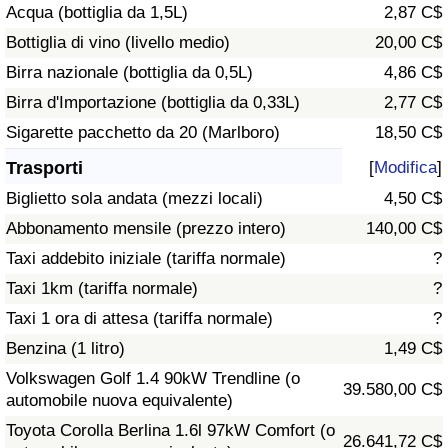
Acqua (bottiglia da 1,5L)
2,87 C$
Traffico
Bottiglia di vino (livello medio)
20,00 C$
Indice del Traffico
Birra nazionale (bottiglia da 0,5L)
4,86 C$
Birra d'Importazione (bottiglia da 0,33L)
2,77 C$
Indice del traffico (Corrente)
Sigarette pacchetto da 20 (Marlboro)
18,50 C$
Trasporti
[
Modifica
]
Indice del traffico per Nazione
Biglietto sola andata (mezzi locali)
4,50 C$
Abbonamento mensile (prezzo intero)
140,00 C$
Taxi addebito iniziale (tariffa normale)
?
Taxi 1km (tariffa normale)
?
Taxi 1 ora di attesa (tariffa normale)
?
Benzina (1 litro)
1,49 C$
Volkswagen Golf 1.4 90kW Trendline (o
39.580,00 C$
automobile nuova equivalente)
Toyota Corolla Berlina 1.6l 97kW Comfort (o
26.641,72 C$