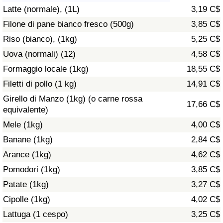
Latte (normale), (1L)
3,19 C$
Assistenza Sanitaria
Filone di pane bianco fresco (500g)
3,85 C$
Riso (bianco), (1kg)
5,25 C$
Indice dell’Assistenza Sanitaria (Corrente)
Uova (normali) (12)
4,58 C$
Indice dell’Assistenza Sanitaria
Formaggio locale (1kg)
18,55 C$
Filetti di pollo (1 kg)
14,91 C$
Indice dell’Assistenza Sanitaria per
Girello di Manzo (1kg) (o carne rossa
17,66 C$
Nazione
equivalente)
Mele (1kg)
4,00 C$
Inquinamento
Banane (1kg)
2,84 C$
Arance (1kg)
4,62 C$
Indice dell’Inquinamento (Corrente)
Pomodori (1kg)
3,85 C$
Indice di inquinamento
Patate (1kg)
3,27 C$
Cipolle (1kg)
4,02 C$
Indice dell’Inquinamento per Nazione
Lattuga (1 cespo)
3,25 C$