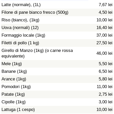
Latte (normale), (1L)
7,67 lei
Assistenza Sanitaria
Filone di pane bianco fresco (500g)
4,50 lei
Riso (bianco), (1kg)
10,00 lei
Indice dell’Assistenza Sanitaria (Corrente)
Uova (normali) (12)
16,40 lei
Indice dell’Assistenza Sanitaria
Formaggio locale (1kg)
37,00 lei
Filetti di pollo (1 kg)
27,50 lei
Indice dell’Assistenza Sanitaria per
Girello di Manzo (1kg) (o carne rossa
46,00 lei
Nazione
equivalente)
Mele (1kg)
5,50 lei
Inquinamento
Banane (1kg)
6,50 lei
Arance (1kg)
5,80 lei
Indice dell’Inquinamento (Corrente)
Pomodori (1kg)
11,00 lei
Indice di inquinamento
Patate (1kg)
2,75 lei
Cipolle (1kg)
3,00 lei
Indice dell’Inquinamento per Nazione
Lattuga (1 cespo)
10,00 lei