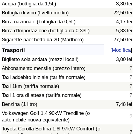
Acqua (bottiglia da 1,5L)
3,30 lei
Traffico
Bottiglia di vino (livello medio)
22,50 lei
Indice del Traffico
Birra nazionale (bottiglia da 0,5L)
4,17 lei
Birra d'Importazione (bottiglia da 0,33L)
5,33 lei
Indice del traffico (Corrente)
Sigarette pacchetto da 20 (Marlboro)
27,50 lei
Trasporti
[
Modifica
]
Indice del traffico per Nazione
Biglietto sola andata (mezzi locali)
3,00 lei
Abbonamento mensile (prezzo intero)
?
Taxi addebito iniziale (tariffa normale)
?
Taxi 1km (tariffa normale)
?
Taxi 1 ora di attesa (tariffa normale)
?
Benzina (1 litro)
7,48 lei
Volkswagen Golf 1.4 90kW Trendline (o
?
automobile nuova equivalente)
Toyota Corolla Berlina 1.6l 97kW Comfort (o
?