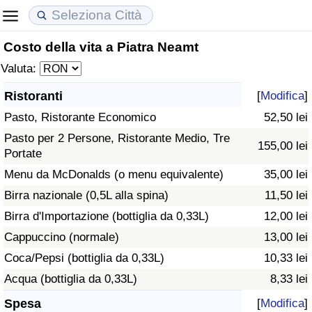
Costo della vita a Piatra Neamt
Costo della vita
Prezzi degli immobili
Qualità della Vita
Valuta:
Indice Del Costo Della Vita (corrente)
Indice del Prezzo delle Case (Corrente)
Indice della Qualità della Vita
Ristoranti
[
Modifica
]
Pasto, Ristorante Economico
52,50 lei
Indice Del Costo Della Vita
Indice del Prezzo delle Case
Indice della Qualità della Vita (Corrente)
Pasto per 2 Persone, Ristorante Medio, Tre
155,00 lei
Portate
Indice del Costo della Vita per Nazione
Indice del Prezzo delle Case per Nazione
Indice della qualità della vita per Paese
Menu da McDonalds (o menu equivalente)
35,00 lei
ad Aqaba
Criminalità
Birra nazionale (0,5L alla spina)
11,50 lei
Birra d'Importazione (bottiglia da 0,33L)
12,00 lei
Indice del Tasso di Criminalità (Corrente)
Cappuccino (normale)
13,00 lei
Coca/Pepsi (bottiglia da 0,33L)
10,33 lei
Indice della Criminalità
Acqua (bottiglia da 0,33L)
8,33 lei
Indice di criminalità per paese
Spesa
[
Modifica
]