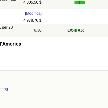
4.305,56 $
[
Modifica
]
4.978,70 $
, per 20
6,30
6,00
6,80
-
 d'America
pring