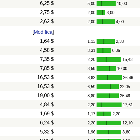
6,25 $
5,00
10,00
-
2,75 $
2,00
3,00
-
2,62 $
2,00
4,00
-
[
Modifica
]
1,64 $
1,13
2,38
-
4,58 $
3,31
6,06
-
7,35 $
2,20
15,43
-
7,85 $
3,59
10,00
-
16,53 $
8,82
26,46
-
16,53 $
6,59
22,05
-
19,00 $
8,80
26,46
-
4,84 $
2,20
17,61
-
1,69 $
1,17
2,20
-
6,24 $
2,20
12,10
-
5,32 $
1,96
8,80
-