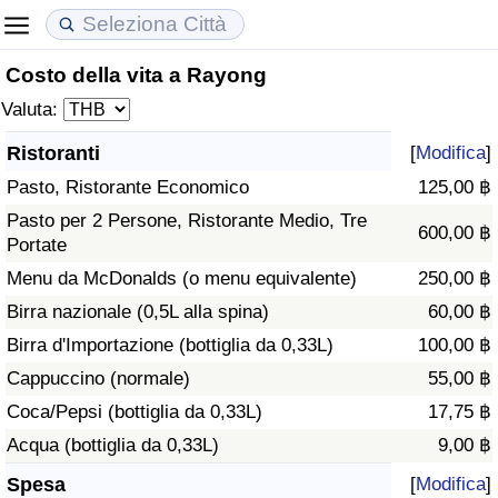
Costo della vita a Rayong
Costo della vita
Prezzi degli immobili
Qualità della Vita
Valuta:
Indice Del Costo Della Vita (corrente)
Indice del Prezzo delle Case (Corrente)
Indice della Qualità della Vita
Ristoranti
[
Modifica
]
Pasto, Ristorante Economico
125,00 ฿
Indice Del Costo Della Vita
Indice del Prezzo delle Case
Indice della Qualità della Vita (Corrente)
Pasto per 2 Persone, Ristorante Medio, Tre
600,00 ฿
Portate
Indice del Costo della Vita per Nazione
Indice del Prezzo delle Case per Nazione
Indice della qualità della vita per Paese
Menu da McDonalds (o menu equivalente)
250,00 ฿
ad Aqaba
Criminalità
Birra nazionale (0,5L alla spina)
60,00 ฿
Birra d'Importazione (bottiglia da 0,33L)
100,00 ฿
Indice del Tasso di Criminalità (Corrente)
Cappuccino (normale)
55,00 ฿
Coca/Pepsi (bottiglia da 0,33L)
17,75 ฿
Indice della Criminalità
Acqua (bottiglia da 0,33L)
9,00 ฿
Indice di criminalità per paese
Spesa
[
Modifica
]