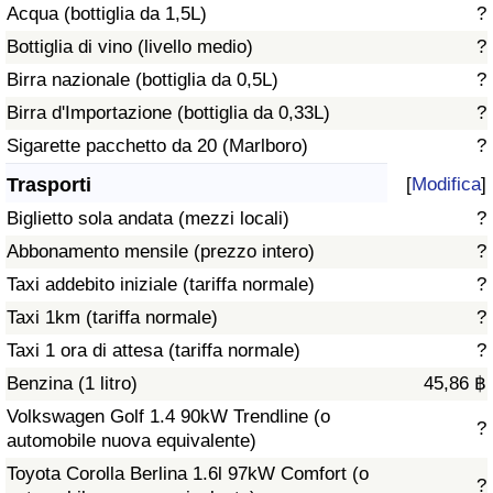
Acqua (bottiglia da 1,5L)
?
Traffico
Bottiglia di vino (livello medio)
?
Indice del Traffico
Birra nazionale (bottiglia da 0,5L)
?
Birra d'Importazione (bottiglia da 0,33L)
?
Indice del traffico (Corrente)
Sigarette pacchetto da 20 (Marlboro)
?
Trasporti
[
Modifica
]
Indice del traffico per Nazione
Biglietto sola andata (mezzi locali)
?
Abbonamento mensile (prezzo intero)
?
Taxi addebito iniziale (tariffa normale)
?
Taxi 1km (tariffa normale)
?
Taxi 1 ora di attesa (tariffa normale)
?
Benzina (1 litro)
45,86 ฿
Volkswagen Golf 1.4 90kW Trendline (o
?
automobile nuova equivalente)
Toyota Corolla Berlina 1.6l 97kW Comfort (o
?