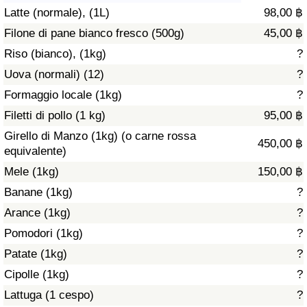
Latte (normale), (1L)
98,00 ฿
Assistenza Sanitaria
Filone di pane bianco fresco (500g)
45,00 ฿
Riso (bianco), (1kg)
?
Indice dell’Assistenza Sanitaria (Corrente)
Uova (normali) (12)
?
Indice dell’Assistenza Sanitaria
Formaggio locale (1kg)
?
Filetti di pollo (1 kg)
95,00 ฿
Indice dell’Assistenza Sanitaria per
Girello di Manzo (1kg) (o carne rossa
450,00 ฿
Nazione
equivalente)
Mele (1kg)
150,00 ฿
Inquinamento
Banane (1kg)
?
Arance (1kg)
?
Indice dell’Inquinamento (Corrente)
Pomodori (1kg)
?
Indice di inquinamento
Patate (1kg)
?
Cipolle (1kg)
?
Indice dell’Inquinamento per Nazione
Lattuga (1 cespo)
?