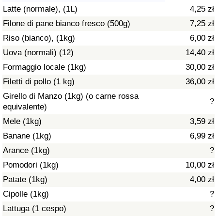
Latte (normale), (1L)
4,25 zł
Assistenza Sanitaria
Filone di pane bianco fresco (500g)
7,25 zł
Riso (bianco), (1kg)
6,00 zł
Indice dell’Assistenza Sanitaria (Corrente)
Uova (normali) (12)
14,40 zł
Indice dell’Assistenza Sanitaria
Formaggio locale (1kg)
30,00 zł
Filetti di pollo (1 kg)
36,00 zł
Indice dell’Assistenza Sanitaria per
Girello di Manzo (1kg) (o carne rossa
?
Nazione
equivalente)
Mele (1kg)
3,59 zł
Inquinamento
Banane (1kg)
6,99 zł
Arance (1kg)
?
Indice dell’Inquinamento (Corrente)
Pomodori (1kg)
10,00 zł
Indice di inquinamento
Patate (1kg)
4,00 zł
Cipolle (1kg)
?
Indice dell’Inquinamento per Nazione
Lattuga (1 cespo)
?