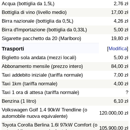
Acqua (bottiglia da 1,5L)
2,76 zł
Traffico
Bottiglia di vino (livello medio)
17,00 zł
Indice del Traffico
Birra nazionale (bottiglia da 0,5L)
4,26 zł
Birra d'Importazione (bottiglia da 0,33L)
5,00 zł
Indice del traffico (Corrente)
Sigarette pacchetto da 20 (Marlboro)
19,80 zł
Trasporti
[
Modifica
]
Indice del traffico per Nazione
Biglietto sola andata (mezzi locali)
5,00 zł
Abbonamento mensile (prezzo intero)
84,00 zł
Taxi addebito iniziale (tariffa normale)
7,00 zł
Taxi 1km (tariffa normale)
4,00 zł
Taxi 1 ora di attesa (tariffa normale)
?
Benzina (1 litro)
6,10 zł
Volkswagen Golf 1.4 90kW Trendline (o
120.000,00 zł
automobile nuova equivalente)
Toyota Corolla Berlina 1.6l 97kW Comfort (o
105.900,00 zł