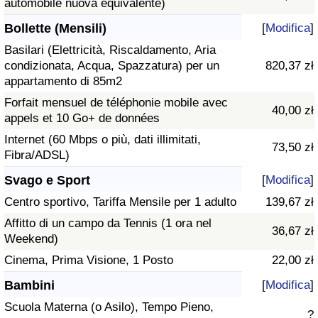
automobile nuova equivalente)
Bollette (Mensili)
[
Modifica
]
Basilari (Elettricità, Riscaldamento, Aria
condizionata, Acqua, Spazzatura) per un
820,37 zł
appartamento di 85m2
Forfait mensuel de téléphonie mobile avec
40,00 zł
appels et 10 Go+ de données
Internet (60 Mbps o più, dati illimitati,
73,50 zł
Fibra/ADSL)
Svago e Sport
[
Modifica
]
Centro sportivo, Tariffa Mensile per 1 adulto
139,67 zł
Affitto di un campo da Tennis (1 ora nel
36,67 zł
Weekend)
Cinema, Prima Visione, 1 Posto
22,00 zł
Bambini
[
Modifica
]
Scuola Materna (o Asilo), Tempo Pieno,
?