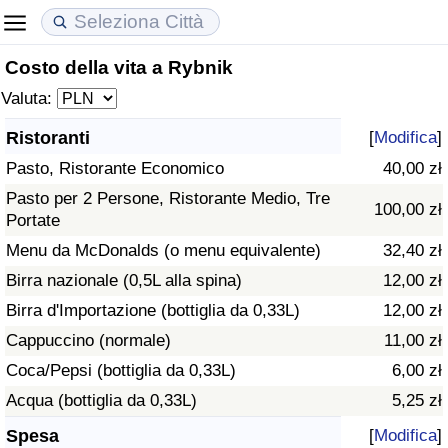
Costo della vita a Rybnik
Costo della vita
Prezzi degli immobili
Qualità della Vita
Valuta:
Indice Del Costo Della Vita (corrente)
Indice del Prezzo delle Case (Corrente)
Indice della Qualità della Vita
Ristoranti
[
Modifica
]
Pasto, Ristorante Economico
40,00 zł
Indice Del Costo Della Vita
Indice del Prezzo delle Case
Indice della Qualità della Vita (Corrente)
Pasto per 2 Persone, Ristorante Medio, Tre
100,00 zł
Portate
Indice del Costo della Vita per Nazione
Indice del Prezzo delle Case per Nazione
Indice della qualità della vita per Paese
Menu da McDonalds (o menu equivalente)
32,40 zł
ad Aqaba
Criminalità
Birra nazionale (0,5L alla spina)
12,00 zł
Birra d'Importazione (bottiglia da 0,33L)
12,00 zł
Indice del Tasso di Criminalità (Corrente)
Cappuccino (normale)
11,00 zł
Coca/Pepsi (bottiglia da 0,33L)
6,00 zł
Indice della Criminalità
Acqua (bottiglia da 0,33L)
5,25 zł
Indice di criminalità per paese
Spesa
[
Modifica
]