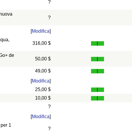
?
 nuova
?
[
Modifica
]
cqua,
316,00 $
 Go+ de
50,00 $
49,00 $
[
Modifica
]
25,00 $
10,00 $
?
[
Modifica
]
 per 1
?