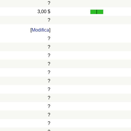
?
3,00 $
?
[
Modifica
]
?
?
?
?
?
?
?
?
?
?
?