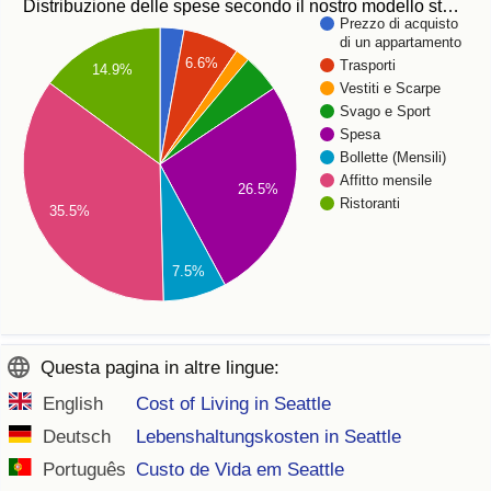
Distribuzione delle spese secondo il nostro modello st…
Prezzo di acquisto
di un appartamento
6.6%
Trasporti
14.9%
Vestiti e Scarpe
Svago e Sport
Spesa
Bollette (Mensili)
Affitto mensile
26.5%
Ristoranti
35.5%
7.5%
Questa pagina in altre lingue:
English
Cost of Living in Seattle
Deutsch
Lebenshaltungskosten in Seattle
Português
Custo de Vida em Seattle