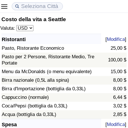
Costo della vita a Seattle
Costo della vita
Prezzi degli immobili
Qualità della Vita
Valuta:
Indice Del Costo Della Vita (corrente)
Indice del Prezzo delle Case (Corrente)
Indice della Qualità della Vita
Ristoranti
[
Modifica
]
Pasto, Ristorante Economico
25,00 $
Indice Del Costo Della Vita
Indice del Prezzo delle Case
Indice della Qualità della Vita (Corrente)
Pasto per 2 Persone, Ristorante Medio, Tre
100,00 $
Portate
Indice del Costo della Vita per Nazione
Indice del Prezzo delle Case per Nazione
Indice della qualità della vita per Paese
Menu da McDonalds (o menu equivalente)
15,00 $
ad Aqaba
Criminalità
Birra nazionale (0,5L alla spina)
8,00 $
Birra d'Importazione (bottiglia da 0,33L)
8,00 $
Indice del Tasso di Criminalità (Corrente)
Cappuccino (normale)
6,44 $
Coca/Pepsi (bottiglia da 0,33L)
3,02 $
Indice della Criminalità
Acqua (bottiglia da 0,33L)
2,85 $
Indice di criminalità per paese
Spesa
[
Modifica
]