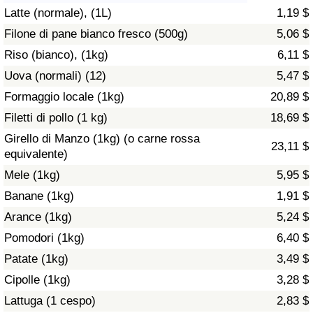
Latte (normale), (1L)
1,19 $
Assistenza Sanitaria
Filone di pane bianco fresco (500g)
5,06 $
Riso (bianco), (1kg)
6,11 $
Indice dell’Assistenza Sanitaria (Corrente)
Uova (normali) (12)
5,47 $
Indice dell’Assistenza Sanitaria
Formaggio locale (1kg)
20,89 $
Filetti di pollo (1 kg)
18,69 $
Indice dell’Assistenza Sanitaria per
Girello di Manzo (1kg) (o carne rossa
23,11 $
Nazione
equivalente)
Mele (1kg)
5,95 $
Inquinamento
Banane (1kg)
1,91 $
Arance (1kg)
5,24 $
Indice dell’Inquinamento (Corrente)
Pomodori (1kg)
6,40 $
Indice di inquinamento
Patate (1kg)
3,49 $
Cipolle (1kg)
3,28 $
Indice dell’Inquinamento per Nazione
Lattuga (1 cespo)
2,83 $