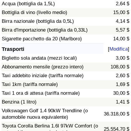
Acqua (bottiglia da 1,5L)
2,64 $
Traffico
Bottiglia di vino (livello medio)
15,00 $
Indice del Traffico
Birra nazionale (bottiglia da 0,5L)
4,14 $
Birra d'Importazione (bottiglia da 0,33L)
5,57 $
Indice del traffico (Corrente)
Sigarette pacchetto da 20 (Marlboro)
14,00 $
Trasporti
[
Modifica
]
Indice del traffico per Nazione
Biglietto sola andata (mezzi locali)
3,00 $
Abbonamento mensile (prezzo intero)
108,00 $
Taxi addebito iniziale (tariffa normale)
2,60 $
Taxi 1km (tariffa normale)
1,69 $
Taxi 1 ora di attesa (tariffa normale)
30,00 $
Benzina (1 litro)
1,41 $
Volkswagen Golf 1.4 90kW Trendline (o
36.318,00 $
automobile nuova equivalente)
Toyota Corolla Berlina 1.6l 97kW Comfort (o
25.554,70 $