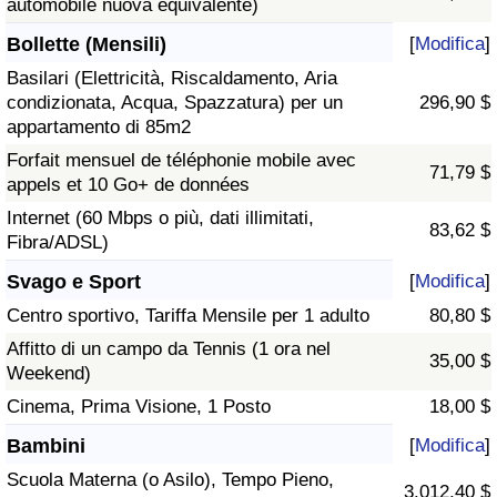
automobile nuova equivalente)
Bollette (Mensili)
[
Modifica
]
Basilari (Elettricità, Riscaldamento, Aria
condizionata, Acqua, Spazzatura) per un
296,90 $
appartamento di 85m2
Forfait mensuel de téléphonie mobile avec
71,79 $
appels et 10 Go+ de données
Internet (60 Mbps o più, dati illimitati,
83,62 $
Fibra/ADSL)
Svago e Sport
[
Modifica
]
Centro sportivo, Tariffa Mensile per 1 adulto
80,80 $
Affitto di un campo da Tennis (1 ora nel
35,00 $
Weekend)
Cinema, Prima Visione, 1 Posto
18,00 $
Bambini
[
Modifica
]
Scuola Materna (o Asilo), Tempo Pieno,
3.012,40 $