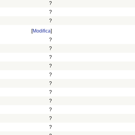
?
?
?
[
Modifica
]
?
?
?
?
?
?
?
?
?
?
?