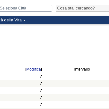
tà della Vita
[
Modifica
]
Intervallo
?
?
?
?
?