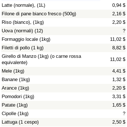
Latte (normale), (1L)
0,94 $
Assistenza Sanitaria
Filone di pane bianco fresco (500g)
2,16 $
Riso (bianco), (1kg)
2,20 $
Indice dell’Assistenza Sanitaria (Corrente)
Uova (normali) (12)
?
Indice dell’Assistenza Sanitaria
Formaggio locale (1kg)
11,02 $
Filetti di pollo (1 kg)
8,82 $
Indice dell’Assistenza Sanitaria per
Girello di Manzo (1kg) (o carne rossa
11,02 $
Nazione
equivalente)
Mele (1kg)
4,41 $
Inquinamento
Banane (1kg)
1,32 $
Arance (1kg)
2,20 $
Indice dell’Inquinamento (Corrente)
Pomodori (1kg)
3,31 $
Indice di inquinamento
Patate (1kg)
1,65 $
Cipolle (1kg)
?
Indice dell’Inquinamento per Nazione
Lattuga (1 cespo)
2,50 $