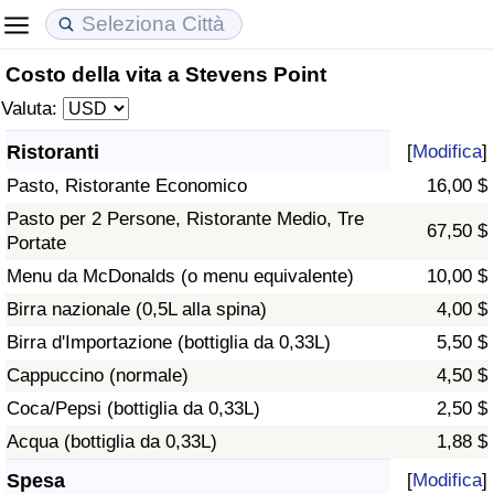
Costo della vita a Stevens Point
Costo della vita
Prezzi degli immobili
Qualità della Vita
Valuta:
Indice Del Costo Della Vita (corrente)
Indice del Prezzo delle Case (Corrente)
Indice della Qualità della Vita
Ristoranti
[
Modifica
]
Pasto, Ristorante Economico
16,00 $
Indice Del Costo Della Vita
Indice del Prezzo delle Case
Indice della Qualità della Vita (Corrente)
Pasto per 2 Persone, Ristorante Medio, Tre
67,50 $
Portate
Indice del Costo della Vita per Nazione
Indice del Prezzo delle Case per Nazione
Indice della qualità della vita per Paese
Menu da McDonalds (o menu equivalente)
10,00 $
ad Aqaba
Criminalità
Birra nazionale (0,5L alla spina)
4,00 $
Birra d'Importazione (bottiglia da 0,33L)
5,50 $
Indice del Tasso di Criminalità (Corrente)
Cappuccino (normale)
4,50 $
Coca/Pepsi (bottiglia da 0,33L)
2,50 $
Indice della Criminalità
Acqua (bottiglia da 0,33L)
1,88 $
Indice di criminalità per paese
Spesa
[
Modifica
]