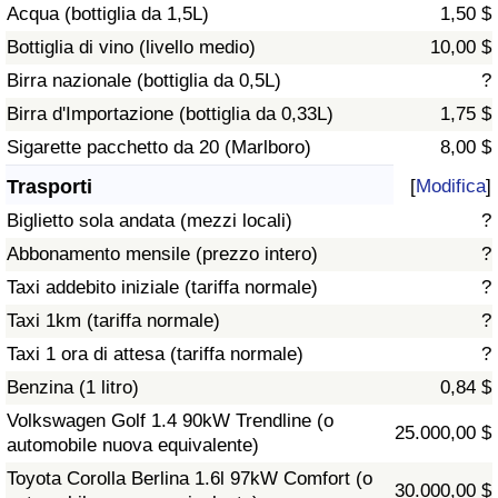
Acqua (bottiglia da 1,5L)
1,50 $
Traffico
Bottiglia di vino (livello medio)
10,00 $
Indice del Traffico
Birra nazionale (bottiglia da 0,5L)
?
Birra d'Importazione (bottiglia da 0,33L)
1,75 $
Indice del traffico (Corrente)
Sigarette pacchetto da 20 (Marlboro)
8,00 $
Trasporti
[
Modifica
]
Indice del traffico per Nazione
Biglietto sola andata (mezzi locali)
?
Abbonamento mensile (prezzo intero)
?
Taxi addebito iniziale (tariffa normale)
?
Taxi 1km (tariffa normale)
?
Taxi 1 ora di attesa (tariffa normale)
?
Benzina (1 litro)
0,84 $
Volkswagen Golf 1.4 90kW Trendline (o
25.000,00 $
automobile nuova equivalente)
Toyota Corolla Berlina 1.6l 97kW Comfort (o
30.000,00 $