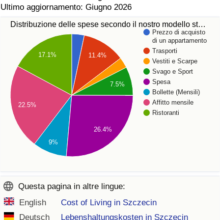
Ultimo aggiornamento: Giugno 2026
Distribuzione delle spese secondo il nostro modello st…
Prezzo di acquisto
di un appartamento
Trasporti
17.1%
11.4%
Vestiti e Scarpe
Svago e Sport
Spesa
7.5%
Bollette (Mensili)
Affitto mensile
22.5%
Ristoranti
26.4%
9%
Questa pagina in altre lingue:
English
Cost of Living in Szczecin
Deutsch
Lebenshaltungskosten in Szczecin