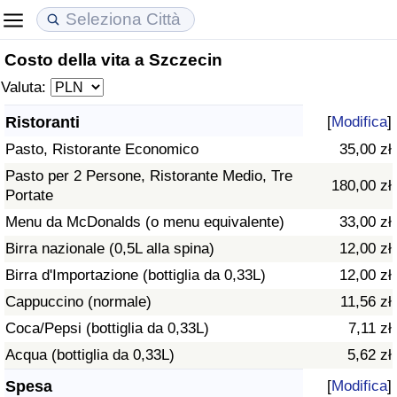
Costo della vita a Szczecin
Costo della vita
Prezzi degli immobili
Qualità della Vita
Valuta:
Indice Del Costo Della Vita (corrente)
Indice del Prezzo delle Case (Corrente)
Indice della Qualità della Vita
Ristoranti
[
Modifica
]
Pasto, Ristorante Economico
35,00 zł
Indice Del Costo Della Vita
Indice del Prezzo delle Case
Indice della Qualità della Vita (Corrente)
Pasto per 2 Persone, Ristorante Medio, Tre
180,00 zł
Portate
Indice del Costo della Vita per Nazione
Indice del Prezzo delle Case per Nazione
Indice della qualità della vita per Paese
Menu da McDonalds (o menu equivalente)
33,00 zł
ad Aqaba
Criminalità
Birra nazionale (0,5L alla spina)
12,00 zł
Birra d'Importazione (bottiglia da 0,33L)
12,00 zł
Indice del Tasso di Criminalità (Corrente)
Cappuccino (normale)
11,56 zł
Coca/Pepsi (bottiglia da 0,33L)
7,11 zł
Indice della Criminalità
Acqua (bottiglia da 0,33L)
5,62 zł
Indice di criminalità per paese
Spesa
[
Modifica
]