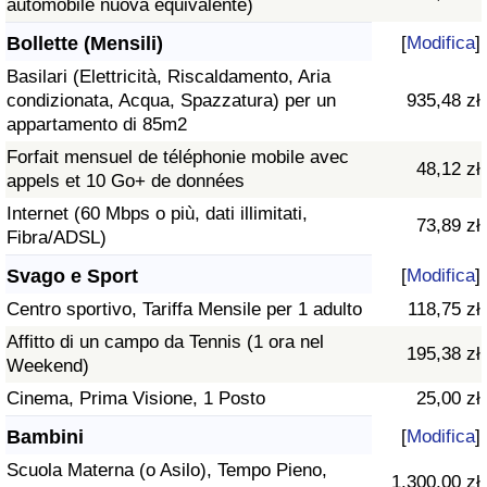
automobile nuova equivalente)
Bollette (Mensili)
[
Modifica
]
Basilari (Elettricità, Riscaldamento, Aria
condizionata, Acqua, Spazzatura) per un
935,48 zł
appartamento di 85m2
Forfait mensuel de téléphonie mobile avec
48,12 zł
appels et 10 Go+ de données
Internet (60 Mbps o più, dati illimitati,
73,89 zł
Fibra/ADSL)
Svago e Sport
[
Modifica
]
Centro sportivo, Tariffa Mensile per 1 adulto
118,75 zł
Affitto di un campo da Tennis (1 ora nel
195,38 zł
Weekend)
Cinema, Prima Visione, 1 Posto
25,00 zł
Bambini
[
Modifica
]
Scuola Materna (o Asilo), Tempo Pieno,
1.300,00 zł