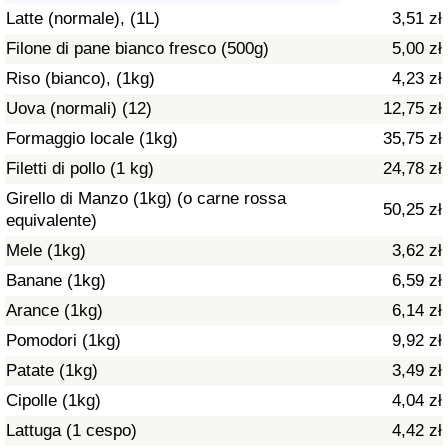
Latte (normale), (1L)
3,51 zł
Assistenza Sanitaria
Filone di pane bianco fresco (500g)
5,00 zł
Riso (bianco), (1kg)
4,23 zł
Indice dell’Assistenza Sanitaria (Corrente)
Uova (normali) (12)
12,75 zł
Indice dell’Assistenza Sanitaria
Formaggio locale (1kg)
35,75 zł
Filetti di pollo (1 kg)
24,78 zł
Indice dell’Assistenza Sanitaria per
Girello di Manzo (1kg) (o carne rossa
50,25 zł
Nazione
equivalente)
Mele (1kg)
3,62 zł
Inquinamento
Banane (1kg)
6,59 zł
Arance (1kg)
6,14 zł
Indice dell’Inquinamento (Corrente)
Pomodori (1kg)
9,92 zł
Indice di inquinamento
Patate (1kg)
3,49 zł
Cipolle (1kg)
4,04 zł
Indice dell’Inquinamento per Nazione
Lattuga (1 cespo)
4,42 zł