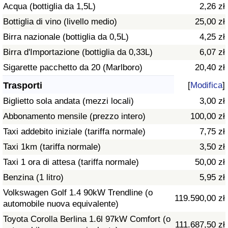
Acqua (bottiglia da 1,5L)
2,26 zł
Traffico
Bottiglia di vino (livello medio)
25,00 zł
Indice del Traffico
Birra nazionale (bottiglia da 0,5L)
4,25 zł
Birra d'Importazione (bottiglia da 0,33L)
6,07 zł
Indice del traffico (Corrente)
Sigarette pacchetto da 20 (Marlboro)
20,40 zł
Trasporti
[
Modifica
]
Indice del traffico per Nazione
Biglietto sola andata (mezzi locali)
3,00 zł
Abbonamento mensile (prezzo intero)
100,00 zł
Taxi addebito iniziale (tariffa normale)
7,75 zł
Taxi 1km (tariffa normale)
3,50 zł
Taxi 1 ora di attesa (tariffa normale)
50,00 zł
Benzina (1 litro)
5,95 zł
Volkswagen Golf 1.4 90kW Trendline (o
119.590,00 zł
automobile nuova equivalente)
Toyota Corolla Berlina 1.6l 97kW Comfort (o
111.687,50 zł