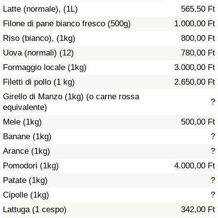
Latte (normale), (1L)
565,50 Ft
Assistenza Sanitaria
Filone di pane bianco fresco (500g)
1.000,00 Ft
Riso (bianco), (1kg)
800,00 Ft
Indice dell’Assistenza Sanitaria (Corrente)
Uova (normali) (12)
780,00 Ft
Indice dell’Assistenza Sanitaria
Formaggio locale (1kg)
3.000,00 Ft
Filetti di pollo (1 kg)
2.650,00 Ft
Indice dell’Assistenza Sanitaria per
Girello di Manzo (1kg) (o carne rossa
?
Nazione
equivalente)
Mele (1kg)
500,00 Ft
Inquinamento
Banane (1kg)
?
Arance (1kg)
?
Indice dell’Inquinamento (Corrente)
Pomodori (1kg)
4.000,00 Ft
Indice di inquinamento
Patate (1kg)
?
Cipolle (1kg)
?
Indice dell’Inquinamento per Nazione
Lattuga (1 cespo)
342,00 Ft