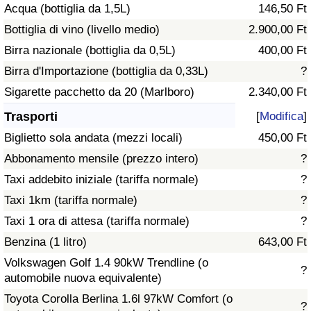
Acqua (bottiglia da 1,5L)
146,50 Ft
Traffico
Bottiglia di vino (livello medio)
2.900,00 Ft
Indice del Traffico
Birra nazionale (bottiglia da 0,5L)
400,00 Ft
Birra d'Importazione (bottiglia da 0,33L)
?
Indice del traffico (Corrente)
Sigarette pacchetto da 20 (Marlboro)
2.340,00 Ft
Trasporti
[
Modifica
]
Indice del traffico per Nazione
Biglietto sola andata (mezzi locali)
450,00 Ft
Abbonamento mensile (prezzo intero)
?
Taxi addebito iniziale (tariffa normale)
?
Taxi 1km (tariffa normale)
?
Taxi 1 ora di attesa (tariffa normale)
?
Benzina (1 litro)
643,00 Ft
Volkswagen Golf 1.4 90kW Trendline (o
?
automobile nuova equivalente)
Toyota Corolla Berlina 1.6l 97kW Comfort (o
?