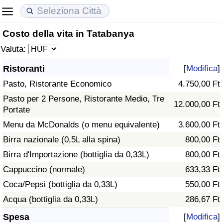
Costo della vita in Tatabanya
Costo della vita
Prezzi degli immobili
Qualità della Vita
Valuta:
Indice Del Costo Della Vita (corrente)
Indice del Prezzo delle Case (Corrente)
Indice della Qualità della Vita
Ristoranti
[
Modifica
]
Pasto, Ristorante Economico
4.750,00 Ft
Indice Del Costo Della Vita
Indice del Prezzo delle Case
Indice della Qualità della Vita (Corrente)
Pasto per 2 Persone, Ristorante Medio, Tre
12.000,00 Ft
Portate
Indice del Costo della Vita per Nazione
Indice del Prezzo delle Case per Nazione
Indice della qualità della vita per Paese
Menu da McDonalds (o menu equivalente)
3.600,00 Ft
ad Aqaba
Criminalità
Birra nazionale (0,5L alla spina)
800,00 Ft
Birra d'Importazione (bottiglia da 0,33L)
800,00 Ft
Indice del Tasso di Criminalità (Corrente)
Cappuccino (normale)
633,33 Ft
Coca/Pepsi (bottiglia da 0,33L)
550,00 Ft
Indice della Criminalità
Acqua (bottiglia da 0,33L)
286,67 Ft
Indice di criminalità per paese
Spesa
[
Modifica
]