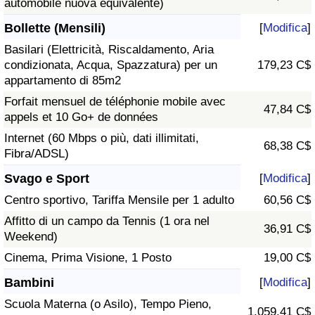
automobile nuova equivalente)
Bollette (Mensili)
[
Modifica
]
Basilari (Elettricità, Riscaldamento, Aria
condizionata, Acqua, Spazzatura) per un
179,23 C$
appartamento di 85m2
Forfait mensuel de téléphonie mobile avec
47,84 C$
appels et 10 Go+ de données
Internet (60 Mbps o più, dati illimitati,
68,38 C$
Fibra/ADSL)
Svago e Sport
[
Modifica
]
Centro sportivo, Tariffa Mensile per 1 adulto
60,56 C$
Affitto di un campo da Tennis (1 ora nel
36,91 C$
Weekend)
Cinema, Prima Visione, 1 Posto
19,00 C$
Bambini
[
Modifica
]
Scuola Materna (o Asilo), Tempo Pieno,
1.059,41 C$