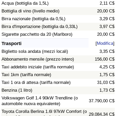
Acqua (bottiglia da 1,5L)
2,11 C$
Traffico
Bottiglia di vino (livello medio)
20,00 C$
Indice del Traffico
Birra nazionale (bottiglia da 0,5L)
3,29 C$
Birra d'Importazione (bottiglia da 0,33L)
3,97 C$
Indice del traffico (Corrente)
Sigarette pacchetto da 20 (Marlboro)
20,00 C$
Trasporti
[
Modifica
]
Indice del traffico per Nazione
Biglietto sola andata (mezzi locali)
3,35 C$
Abbonamento mensile (prezzo intero)
156,00 C$
Taxi addebito iniziale (tariffa normale)
4,25 C$
Taxi 1km (tariffa normale)
1,75 C$
Taxi 1 ora di attesa (tariffa normale)
31,03 C$
Benzina (1 litro)
1,73 C$
Volkswagen Golf 1.4 90kW Trendline (o
37.790,00 C$
automobile nuova equivalente)
Toyota Corolla Berlina 1.6l 97kW Comfort (o
29.084,34 C$