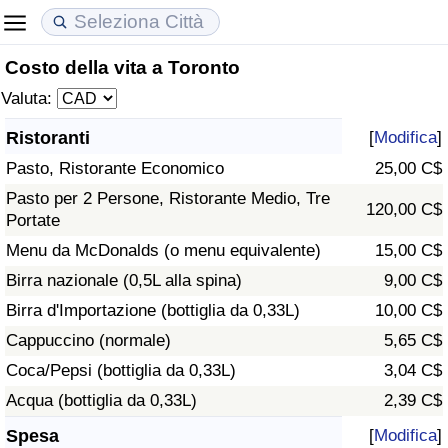
Costo della vita a Toronto
Costo della vita
Prezzi degli immobili
Qualità della Vita
Valuta:
Indice Del Costo Della Vita (corrente)
Indice del Prezzo delle Case (Corrente)
Indice della Qualità della Vita
Ristoranti
[
Modifica
]
Pasto, Ristorante Economico
25,00 C$
Indice Del Costo Della Vita
Indice del Prezzo delle Case
Indice della Qualità della Vita (Corrente)
Pasto per 2 Persone, Ristorante Medio, Tre
120,00 C$
Portate
Indice del Costo della Vita per Nazione
Indice del Prezzo delle Case per Nazione
Indice della qualità della vita per Paese
Menu da McDonalds (o menu equivalente)
15,00 C$
ad Aqaba
Criminalità
Birra nazionale (0,5L alla spina)
9,00 C$
Birra d'Importazione (bottiglia da 0,33L)
10,00 C$
Indice del Tasso di Criminalità (Corrente)
Cappuccino (normale)
5,65 C$
Coca/Pepsi (bottiglia da 0,33L)
3,04 C$
Indice della Criminalità
Acqua (bottiglia da 0,33L)
2,39 C$
Indice di criminalità per paese
Spesa
[
Modifica
]