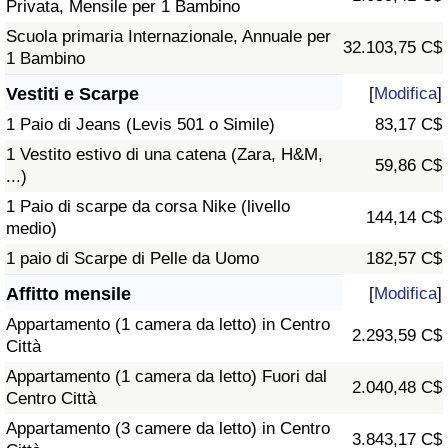
Privata, Mensile per 1 Bambino
Scuola primaria Internazionale, Annuale per
32.103,75 C$
1 Bambino
Vestiti e Scarpe
[
Modifica
]
1 Paio di Jeans (Levis 501 o Simile)
83,17 C$
1 Vestito estivo di una catena (Zara, H&M,
59,86 C$
...)
1 Paio di scarpe da corsa Nike (livello
144,14 C$
medio)
1 paio di Scarpe di Pelle da Uomo
182,57 C$
Affitto mensile
[
Modifica
]
Appartamento (1 camera da letto) in Centro
2.293,59 C$
Città
Appartamento (1 camera da letto) Fuori dal
2.040,48 C$
Centro Città
Appartamento (3 camere da letto) in Centro
3.843,17 C$