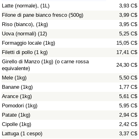
Latte (normale), (1L)
3,93 C$
Assistenza Sanitaria
Filone di pane bianco fresco (500g)
3,99 C$
Riso (bianco), (1kg)
3,95 C$
Indice dell’Assistenza Sanitaria (Corrente)
Uova (normali) (12)
5,25 C$
Indice dell’Assistenza Sanitaria
Formaggio locale (1kg)
15,05 C$
Filetti di pollo (1 kg)
17,41 C$
Indice dell’Assistenza Sanitaria per
Girello di Manzo (1kg) (o carne rossa
24,30 C$
Nazione
equivalente)
Mele (1kg)
5,50 C$
Inquinamento
Banane (1kg)
1,77 C$
Arance (1kg)
5,61 C$
Indice dell’Inquinamento (Corrente)
Pomodori (1kg)
5,95 C$
Indice di inquinamento
Patate (1kg)
2,94 C$
Cipolle (1kg)
2,42 C$
Indice dell’Inquinamento per Nazione
Lattuga (1 cespo)
3,37 C$