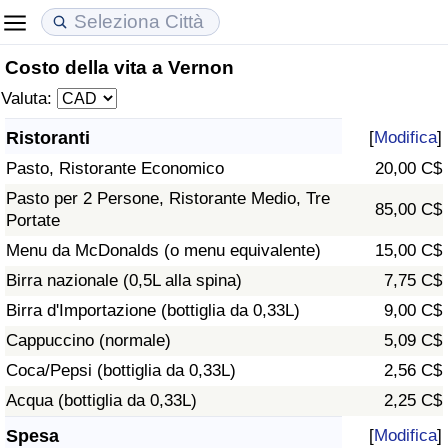
Costo della vita a Vernon
Costo della vita
Prezzi degli immobili
Qualità della Vita
Valuta:
Indice Del Costo Della Vita (corrente)
Indice del Prezzo delle Case (Corrente)
Indice della Qualità della Vita
Ristoranti
[
Modifica
]
Pasto, Ristorante Economico
20,00 C$
Indice Del Costo Della Vita
Indice del Prezzo delle Case
Indice della Qualità della Vita (Corrente)
Pasto per 2 Persone, Ristorante Medio, Tre
85,00 C$
Portate
Indice del Costo della Vita per Nazione
Indice del Prezzo delle Case per Nazione
Indice della qualità della vita per Paese
Menu da McDonalds (o menu equivalente)
15,00 C$
ad Aqaba
Criminalità
Birra nazionale (0,5L alla spina)
7,75 C$
Birra d'Importazione (bottiglia da 0,33L)
9,00 C$
Indice del Tasso di Criminalità (Corrente)
Cappuccino (normale)
5,09 C$
Coca/Pepsi (bottiglia da 0,33L)
2,56 C$
Indice della Criminalità
Acqua (bottiglia da 0,33L)
2,25 C$
Indice di criminalità per paese
Spesa
[
Modifica
]