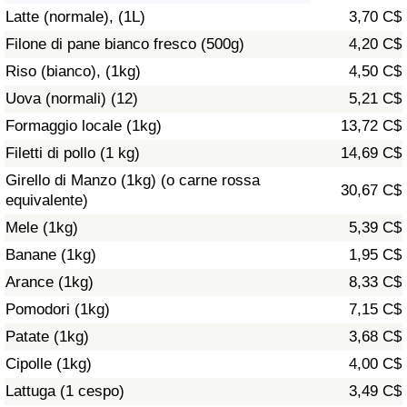
Latte (normale), (1L)
3,70 C$
Assistenza Sanitaria
Filone di pane bianco fresco (500g)
4,20 C$
Riso (bianco), (1kg)
4,50 C$
Indice dell’Assistenza Sanitaria (Corrente)
Uova (normali) (12)
5,21 C$
Indice dell’Assistenza Sanitaria
Formaggio locale (1kg)
13,72 C$
Filetti di pollo (1 kg)
14,69 C$
Indice dell’Assistenza Sanitaria per
Girello di Manzo (1kg) (o carne rossa
30,67 C$
Nazione
equivalente)
Mele (1kg)
5,39 C$
Inquinamento
Banane (1kg)
1,95 C$
Arance (1kg)
8,33 C$
Indice dell’Inquinamento (Corrente)
Pomodori (1kg)
7,15 C$
Indice di inquinamento
Patate (1kg)
3,68 C$
Cipolle (1kg)
4,00 C$
Indice dell’Inquinamento per Nazione
Lattuga (1 cespo)
3,49 C$