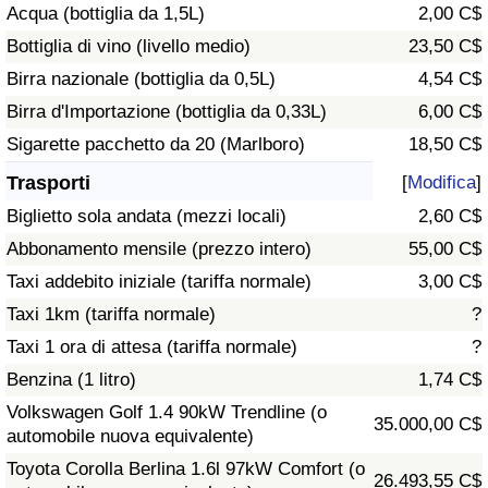
Acqua (bottiglia da 1,5L)
2,00 C$
Traffico
Bottiglia di vino (livello medio)
23,50 C$
Indice del Traffico
Birra nazionale (bottiglia da 0,5L)
4,54 C$
Birra d'Importazione (bottiglia da 0,33L)
6,00 C$
Indice del traffico (Corrente)
Sigarette pacchetto da 20 (Marlboro)
18,50 C$
Trasporti
[
Modifica
]
Indice del traffico per Nazione
Biglietto sola andata (mezzi locali)
2,60 C$
Abbonamento mensile (prezzo intero)
55,00 C$
Taxi addebito iniziale (tariffa normale)
3,00 C$
Taxi 1km (tariffa normale)
?
Taxi 1 ora di attesa (tariffa normale)
?
Benzina (1 litro)
1,74 C$
Volkswagen Golf 1.4 90kW Trendline (o
35.000,00 C$
automobile nuova equivalente)
Toyota Corolla Berlina 1.6l 97kW Comfort (o
26.493,55 C$