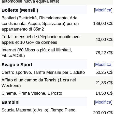
automobile nuova equivalente)
Bollette (Mensili)
[
Modifica
]
Basilari (Elettricità, Riscaldamento, Aria
condizionata, Acqua, Spazzatura) per un
189,00 C$
appartamento di 85m2
Forfait mensuel de téléphonie mobile avec
40,00 C$
appels et 10 Go+ de données
Internet (60 Mbps o più, dati illimitati,
78,22 C$
Fibra/ADSL)
Svago e Sport
[
Modifica
]
Centro sportivo, Tariffa Mensile per 1 adulto
50,25 C$
Affitto di un campo da Tennis (1 ora nel
21,33 C$
Weekend)
Cinema, Prima Visione, 1 Posto
14,50 C$
Bambini
[
Modifica
]
Scuola Materna (o Asilo), Tempo Pieno,
200,00 C$