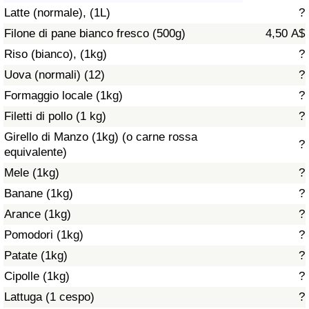
Latte (normale), (1L)
?
Assistenza Sanitaria
Filone di pane bianco fresco (500g)
4,50 A$
Riso (bianco), (1kg)
?
Indice dell’Assistenza Sanitaria (Corrente)
Uova (normali) (12)
?
Indice dell’Assistenza Sanitaria
Formaggio locale (1kg)
?
Filetti di pollo (1 kg)
?
Indice dell’Assistenza Sanitaria per
Girello di Manzo (1kg) (o carne rossa
?
Nazione
equivalente)
Mele (1kg)
?
Inquinamento
Banane (1kg)
?
Arance (1kg)
?
Indice dell’Inquinamento (Corrente)
Pomodori (1kg)
?
Indice di inquinamento
Patate (1kg)
?
Cipolle (1kg)
?
Indice dell’Inquinamento per Nazione
Lattuga (1 cespo)
?