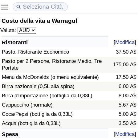
Costo della vita a Warragul
Costo della vita
Prezzi degli immobili
Qualità della Vita
Valuta:
Indice Del Costo Della Vita (corrente)
Indice del Prezzo delle Case (Corrente)
Indice della Qualità della Vita
Ristoranti
[
Modifica
]
Pasto, Ristorante Economico
37,50 A$
Indice Del Costo Della Vita
Indice del Prezzo delle Case
Indice della Qualità della Vita (Corrente)
Pasto per 2 Persone, Ristorante Medio, Tre
175,00 A$
Portate
Indice del Costo della Vita per Nazione
Indice del Prezzo delle Case per Nazione
Indice della qualità della vita per Paese
Menu da McDonalds (o menu equivalente)
17,50 A$
ad Aqaba
Criminalità
Birra nazionale (0,5L alla spina)
6,00 A$
Birra d'Importazione (bottiglia da 0,33L)
8,00 A$
Indice del Tasso di Criminalità (Corrente)
Cappuccino (normale)
5,67 A$
Coca/Pepsi (bottiglia da 0,33L)
5,00 A$
Indice della Criminalità
Acqua (bottiglia da 0,33L)
3,50 A$
Indice di criminalità per paese
Spesa
[
Modifica
]