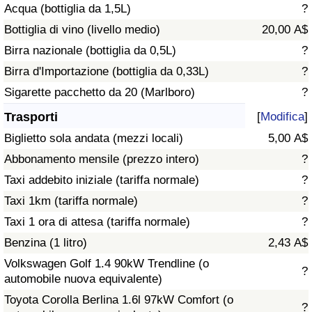
Acqua (bottiglia da 1,5L)
?
Traffico
Bottiglia di vino (livello medio)
20,00 A$
Indice del Traffico
Birra nazionale (bottiglia da 0,5L)
?
Birra d'Importazione (bottiglia da 0,33L)
?
Indice del traffico (Corrente)
Sigarette pacchetto da 20 (Marlboro)
?
Trasporti
[
Modifica
]
Indice del traffico per Nazione
Biglietto sola andata (mezzi locali)
5,00 A$
Abbonamento mensile (prezzo intero)
?
Taxi addebito iniziale (tariffa normale)
?
Taxi 1km (tariffa normale)
?
Taxi 1 ora di attesa (tariffa normale)
?
Benzina (1 litro)
2,43 A$
Volkswagen Golf 1.4 90kW Trendline (o
?
automobile nuova equivalente)
Toyota Corolla Berlina 1.6l 97kW Comfort (o
?