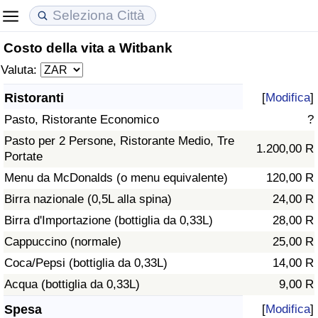
Costo della vita a Witbank
Costo della vita
Prezzi degli immobili
Qualità della Vita
Valuta:
Indice Del Costo Della Vita (corrente)
Indice del Prezzo delle Case (Corrente)
Indice della Qualità della Vita
Ristoranti
[
Modifica
]
Pasto, Ristorante Economico
?
Indice Del Costo Della Vita
Indice del Prezzo delle Case
Indice della Qualità della Vita (Corrente)
Pasto per 2 Persone, Ristorante Medio, Tre
1.200,00 R
Portate
Indice del Costo della Vita per Nazione
Indice del Prezzo delle Case per Nazione
Indice della qualità della vita per Paese
Menu da McDonalds (o menu equivalente)
120,00 R
ad Aqaba
Criminalità
Birra nazionale (0,5L alla spina)
24,00 R
Birra d'Importazione (bottiglia da 0,33L)
28,00 R
Indice del Tasso di Criminalità (Corrente)
Cappuccino (normale)
25,00 R
Coca/Pepsi (bottiglia da 0,33L)
14,00 R
Indice della Criminalità
Acqua (bottiglia da 0,33L)
9,00 R
Indice di criminalità per paese
Spesa
[
Modifica
]