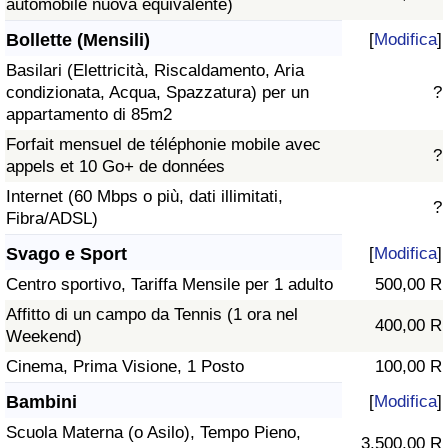
automobile nuova equivalente)
Bollette (Mensili)
[
Modifica
]
Basilari (Elettricità, Riscaldamento, Aria
condizionata, Acqua, Spazzatura) per un
?
appartamento di 85m2
Forfait mensuel de téléphonie mobile avec
?
appels et 10 Go+ de données
Internet (60 Mbps o più, dati illimitati,
?
Fibra/ADSL)
Svago e Sport
[
Modifica
]
Centro sportivo, Tariffa Mensile per 1 adulto
500,00 R
Affitto di un campo da Tennis (1 ora nel
400,00 R
Weekend)
Cinema, Prima Visione, 1 Posto
100,00 R
Bambini
[
Modifica
]
Scuola Materna (o Asilo), Tempo Pieno,
3.500,00 R