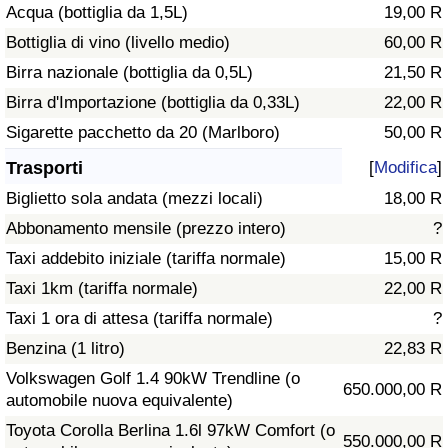
Acqua (bottiglia da 1,5L)
19,00 R
Traffico
Bottiglia di vino (livello medio)
60,00 R
Indice del Traffico
Birra nazionale (bottiglia da 0,5L)
21,50 R
Birra d'Importazione (bottiglia da 0,33L)
22,00 R
Indice del traffico (Corrente)
Sigarette pacchetto da 20 (Marlboro)
50,00 R
Trasporti
[
Modifica
]
Indice del traffico per Nazione
Biglietto sola andata (mezzi locali)
18,00 R
Abbonamento mensile (prezzo intero)
?
Taxi addebito iniziale (tariffa normale)
15,00 R
Taxi 1km (tariffa normale)
22,00 R
Taxi 1 ora di attesa (tariffa normale)
?
Benzina (1 litro)
22,83 R
Volkswagen Golf 1.4 90kW Trendline (o
650.000,00 R
automobile nuova equivalente)
Toyota Corolla Berlina 1.6l 97kW Comfort (o
550.000,00 R