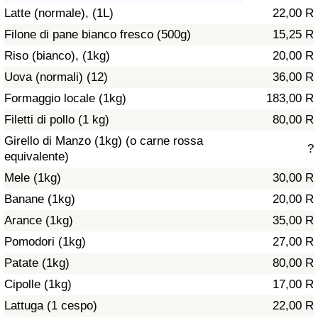
Latte (normale), (1L)
22,00 R
Assistenza Sanitaria
Filone di pane bianco fresco (500g)
15,25 R
Riso (bianco), (1kg)
20,00 R
Indice dell’Assistenza Sanitaria (Corrente)
Uova (normali) (12)
36,00 R
Indice dell’Assistenza Sanitaria
Formaggio locale (1kg)
183,00 R
Filetti di pollo (1 kg)
80,00 R
Indice dell’Assistenza Sanitaria per
Girello di Manzo (1kg) (o carne rossa
?
Nazione
equivalente)
Mele (1kg)
30,00 R
Inquinamento
Banane (1kg)
20,00 R
Arance (1kg)
35,00 R
Indice dell’Inquinamento (Corrente)
Pomodori (1kg)
27,00 R
Indice di inquinamento
Patate (1kg)
80,00 R
Cipolle (1kg)
17,00 R
Indice dell’Inquinamento per Nazione
Lattuga (1 cespo)
22,00 R