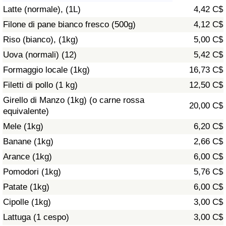
Latte (normale), (1L)
4,42 C$
Assistenza Sanitaria
Filone di pane bianco fresco (500g)
4,12 C$
Riso (bianco), (1kg)
5,00 C$
Indice dell’Assistenza Sanitaria (Corrente)
Uova (normali) (12)
5,42 C$
Indice dell’Assistenza Sanitaria
Formaggio locale (1kg)
16,73 C$
Filetti di pollo (1 kg)
12,50 C$
Indice dell’Assistenza Sanitaria per
Girello di Manzo (1kg) (o carne rossa
20,00 C$
Nazione
equivalente)
Mele (1kg)
6,20 C$
Inquinamento
Banane (1kg)
2,66 C$
Arance (1kg)
6,00 C$
Indice dell’Inquinamento (Corrente)
Pomodori (1kg)
5,76 C$
Indice di inquinamento
Patate (1kg)
6,00 C$
Cipolle (1kg)
3,00 C$
Indice dell’Inquinamento per Nazione
Lattuga (1 cespo)
3,00 C$