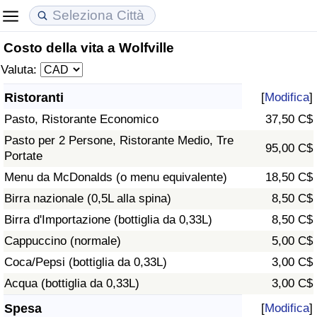
Costo della vita a Wolfville
Costo della vita
Prezzi degli immobili
Qualità della Vita
Valuta:
Indice Del Costo Della Vita (corrente)
Indice del Prezzo delle Case (Corrente)
Indice della Qualità della Vita
Ristoranti
[
Modifica
]
Pasto, Ristorante Economico
37,50 C$
Indice Del Costo Della Vita
Indice del Prezzo delle Case
Indice della Qualità della Vita (Corrente)
Pasto per 2 Persone, Ristorante Medio, Tre
95,00 C$
Portate
Indice del Costo della Vita per Nazione
Indice del Prezzo delle Case per Nazione
Indice della qualità della vita per Paese
Menu da McDonalds (o menu equivalente)
18,50 C$
ad Aqaba
Criminalità
Birra nazionale (0,5L alla spina)
8,50 C$
Birra d'Importazione (bottiglia da 0,33L)
8,50 C$
Indice del Tasso di Criminalità (Corrente)
Cappuccino (normale)
5,00 C$
Coca/Pepsi (bottiglia da 0,33L)
3,00 C$
Indice della Criminalità
Acqua (bottiglia da 0,33L)
3,00 C$
Indice di criminalità per paese
Spesa
[
Modifica
]