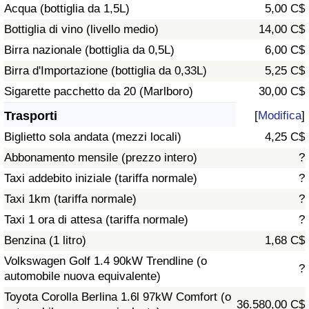
Acqua (bottiglia da 1,5L)
5,00 C$
Traffico
Bottiglia di vino (livello medio)
14,00 C$
Indice del Traffico
Birra nazionale (bottiglia da 0,5L)
6,00 C$
Birra d'Importazione (bottiglia da 0,33L)
5,25 C$
Indice del traffico (Corrente)
Sigarette pacchetto da 20 (Marlboro)
30,00 C$
Trasporti
[
Modifica
]
Indice del traffico per Nazione
Biglietto sola andata (mezzi locali)
4,25 C$
Abbonamento mensile (prezzo intero)
?
Taxi addebito iniziale (tariffa normale)
?
Taxi 1km (tariffa normale)
?
Taxi 1 ora di attesa (tariffa normale)
?
Benzina (1 litro)
1,68 C$
Volkswagen Golf 1.4 90kW Trendline (o
?
automobile nuova equivalente)
Toyota Corolla Berlina 1.6l 97kW Comfort (o
36.580,00 C$