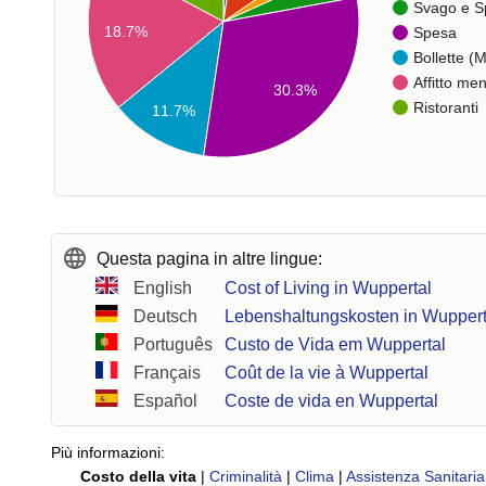
Svago e S
18.7%
Spesa
Bollette (M
Affitto men
30.3%
Ristoranti
11.7%
Questa pagina in altre lingue:
English
Cost of Living in Wuppertal
Deutsch
Lebenshaltungskosten in Wuppert
Português
Custo de Vida em Wuppertal
Français
Coût de la vie à Wuppertal
Español
Coste de vida en Wuppertal
Più informazioni:
Costo della vita
|
Criminalità
|
Clima
|
Assistenza Sanitaria