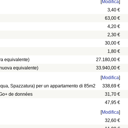
[
Modifica
]
3,40 €
63,00 €
4,20 €
2,30 €
30,00 €
1,80 €
a equivalente)
27.180,00 €
 nuova equivalente)
33.940,00 €
[
Modifica
]
 Acqua, Spazzatura) per un appartamento di 85m2
338,69 €
0 Go+ de données
31,70 €
47,95 €
[
Modifica
]
32,60 €