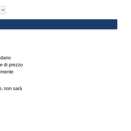
ludano
e di prezzo
ilmente
o, non sarà