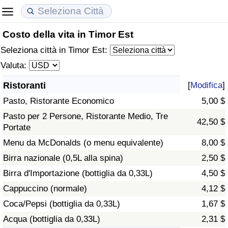
Costo della vita in Timor Est
Costo della vita
Prezzi degli immobili
Qualità della Vita
Seleziona città in Timor Est:
Indice Del Costo Della Vita (corrente)
Indice del Prezzo delle Case (Corrente)
Indice della Qualità della Vita
Valuta:
Ristoranti
[
Modifica
]
Indice Del Costo Della Vita
Indice del Prezzo delle Case
Indice della Qualità della Vita (Corrente)
Pasto, Ristorante Economico
5,00 $
Indice del Costo della Vita per Nazione
Indice del Prezzo delle Case per Nazione
Indice della qualità della vita per Paese
Pasto per 2 Persone, Ristorante Medio, Tre
42,50 $
Portate
ad Aqaba
Criminalità
Menu da McDonalds (o menu equivalente)
8,00 $
Birra nazionale (0,5L alla spina)
2,50 $
Indice del Tasso di Criminalità (Corrente)
Birra d'Importazione (bottiglia da 0,33L)
4,50 $
Cappuccino (normale)
4,12 $
Indice della Criminalità
Coca/Pepsi (bottiglia da 0,33L)
1,67 $
Acqua (bottiglia da 0,33L)
2,31 $
Indice di criminalità per paese