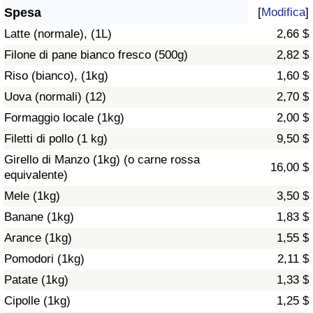
Spesa
[
Modifica
]
Assistenza Sanitaria
Latte (normale), (1L)
2,66 $
Filone di pane bianco fresco (500g)
2,82 $
Indice dell’Assistenza Sanitaria (Corrente)
Riso (bianco), (1kg)
1,60 $
Indice dell’Assistenza Sanitaria
Uova (normali) (12)
2,70 $
Formaggio locale (1kg)
2,00 $
Indice dell’Assistenza Sanitaria per
Filetti di pollo (1 kg)
9,50 $
Nazione
Girello di Manzo (1kg) (o carne rossa
16,00 $
equivalente)
Inquinamento
Mele (1kg)
3,50 $
Banane (1kg)
1,83 $
Indice dell’Inquinamento (Corrente)
Arance (1kg)
1,55 $
Indice di inquinamento
Pomodori (1kg)
2,11 $
Patate (1kg)
1,33 $
Indice dell’Inquinamento per Nazione
Cipolle (1kg)
1,25 $