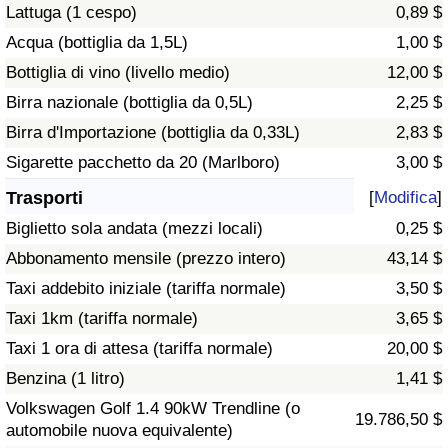
Lattuga (1 cespo)
0,89 $
Traffico
Acqua (bottiglia da 1,5L)
1,00 $
Indice del Traffico
Bottiglia di vino (livello medio)
12,00 $
Birra nazionale (bottiglia da 0,5L)
2,25 $
Indice del traffico (Corrente)
Birra d'Importazione (bottiglia da 0,33L)
2,83 $
Sigarette pacchetto da 20 (Marlboro)
3,00 $
Indice del traffico per Nazione
Trasporti
[
Modifica
]
Biglietto sola andata (mezzi locali)
0,25 $
Abbonamento mensile (prezzo intero)
43,14 $
Taxi addebito iniziale (tariffa normale)
3,50 $
Taxi 1km (tariffa normale)
3,65 $
Taxi 1 ora di attesa (tariffa normale)
20,00 $
Benzina (1 litro)
1,41 $
Volkswagen Golf 1.4 90kW Trendline (o
19.786,50 $
automobile nuova equivalente)