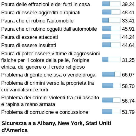
Paura delle effrazioni e dei furti in casa
39.24
Assistenza Sanitaria
Paura di essere aggrediti o rapinati
48.41
Paura che ci rubino l'automobile
33.41
Indice dell’Assistenza Sanitaria (Corrente)
Paura che ci rubino oggetti dall'automobile
45.91
Paura di essere attaccati
44.24
Indice dell’Assistenza Sanitaria
Paura di essere insultati
44.64
Paura di poter essere vittime di aggressioni
Indice dell’Assistenza Sanitaria per
fisiche per il colore della pelle, l’origine
31.25
Nazione
etnica, del genere o il credo religioso
Problema di gente che usa o vende droga
66.07
Inquinamento
Problema di crimini verso la proprietà tra
58.70
cui vandalismi e furti
Indice dell’Inquinamento (Corrente)
Problema dei crimini violenti tra cui assalto
56.74
e rapina a mano armata
Indice di inquinamento
Problema di corruzione e concussione
51.79
Sicurezza a a Albany, New York, Stati Uniti
Indice dell’Inquinamento per Nazione
d'America