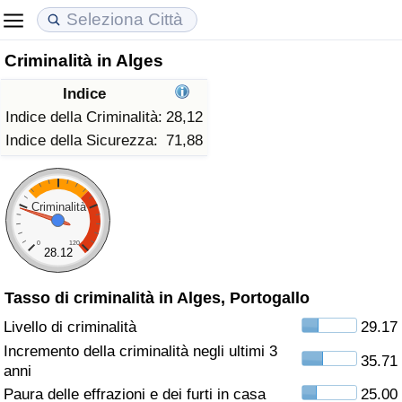
Criminalità in Alges
Costo della vita
Prezzi degli immobili
Qualità della Vita
Indice
Indice Del Costo Della Vita (corrente)
Indice del Prezzo delle Case (Corrente)
Indice della Qualità della Vita
Indice della Criminalità:
28,12
Indice della Sicurezza:
71,88
Indice Del Costo Della Vita
Indice del Prezzo delle Case
Indice della Qualità della Vita (Corrente)
Indice del Costo della Vita per Nazione
Indice del Prezzo delle Case per Nazione
Indice della qualità della vita per Paese
Criminalità
0
120
ad Aqaba
Criminalità
28.12
Tasso di criminalità in Alges, Portogallo
Indice del Tasso di Criminalità (Corrente)
Livello di criminalità
29.17
Indice della Criminalità
Incremento della criminalità negli ultimi 3
35.71
anni
Indice di criminalità per paese
Paura delle effrazioni e dei furti in casa
25.00