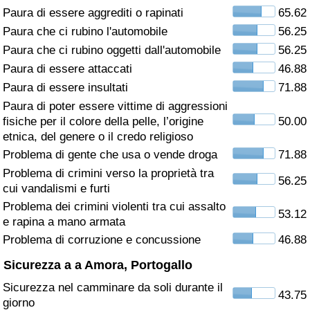
Paura di essere aggrediti o rapinati
65.62
Assistenza Sanitaria
Paura che ci rubino l'automobile
56.25
Paura che ci rubino oggetti dall'automobile
56.25
Indice dell’Assistenza Sanitaria (Corrente)
Paura di essere attaccati
46.88
Paura di essere insultati
71.88
Indice dell’Assistenza Sanitaria
Paura di poter essere vittime di aggressioni
fisiche per il colore della pelle, l’origine
50.00
Indice dell’Assistenza Sanitaria per
etnica, del genere o il credo religioso
Nazione
Problema di gente che usa o vende droga
71.88
Problema di crimini verso la proprietà tra
56.25
Inquinamento
cui vandalismi e furti
Problema dei crimini violenti tra cui assalto
53.12
Indice dell’Inquinamento (Corrente)
e rapina a mano armata
Problema di corruzione e concussione
46.88
Indice di inquinamento
Sicurezza a a Amora, Portogallo
Sicurezza nel camminare da soli durante il
Indice dell’Inquinamento per Nazione
43.75
giorno