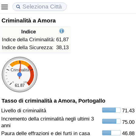
Criminalità a Amora
Costo della vita
Prezzi degli immobili
Qualità della Vita
Indice
Indice Del Costo Della Vita (corrente)
Indice del Prezzo delle Case (Corrente)
Indice della Qualità della Vita
Indice della Criminalità:
61,87
Indice della Sicurezza:
38,13
Indice Del Costo Della Vita
Indice del Prezzo delle Case
Indice della Qualità della Vita (Corrente)
Indice del Costo della Vita per Nazione
Indice del Prezzo delle Case per Nazione
Indice della qualità della vita per Paese
Criminalità
0
120
ad Aqaba
Criminalità
61.87
Tasso di criminalità a Amora, Portogallo
Indice del Tasso di Criminalità (Corrente)
Livello di criminalità
71.43
Indice della Criminalità
Incremento della criminalità negli ultimi 3
75.00
anni
Indice di criminalità per paese
Paura delle effrazioni e dei furti in casa
46.88