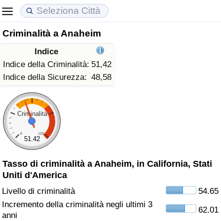
Criminalità a Anaheim
Costo della vita
Prezzi degli immobili
Qualità della Vita
Indice
Indice Del Costo Della Vita (corrente)
Indice del Prezzo delle Case (Corrente)
Indice della Qualità della Vita
Indice della Criminalità:
51,42
Indice della Sicurezza:
48,58
Indice Del Costo Della Vita
Indice del Prezzo delle Case
Indice della Qualità della Vita (Corrente)
Indice del Costo della Vita per Nazione
Indice del Prezzo delle Case per Nazione
Indice della qualità della vita per Paese
Criminalità
0
120
ad Aqaba
Criminalità
51.42
Tasso di criminalità a Anaheim, in California, Stati
Indice del Tasso di Criminalità (Corrente)
Uniti d'America
Indice della Criminalità
Livello di criminalità
54.65
Incremento della criminalità negli ultimi 3
62.01
Indice di criminalità per paese
anni