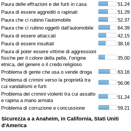
Paura delle effrazioni e dei furti in casa
51.24
Assistenza Sanitaria
Paura di essere aggrediti o rapinati
51.29
Paura che ci rubino l'automobile
52.37
Indice dell’Assistenza Sanitaria (Corrente)
Paura che ci rubino oggetti dall'automobile
64.39
Paura di essere attaccati
42.15
Indice dell’Assistenza Sanitaria
Paura di essere insultati
38.16
Paura di poter essere vittime di aggressioni
Indice dell’Assistenza Sanitaria per
fisiche per il colore della pelle, l’origine
35.00
Nazione
etnica, del genere o il credo religioso
Problema di gente che usa o vende droga
63.16
Inquinamento
Problema di crimini verso la proprietà tra
56.06
cui vandalismi e furti
Indice dell’Inquinamento (Corrente)
Problema dei crimini violenti tra cui assalto
51.24
e rapina a mano armata
Indice di inquinamento
Problema di corruzione e concussione
59.21
Sicurezza a a Anaheim, in California, Stati Uniti
Indice dell’Inquinamento per Nazione
d'America