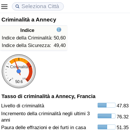
Criminalità a Annecy
Costo della vita
Prezzi degli immobili
Qualità della Vita
Indice
Indice Del Costo Della Vita (corrente)
Indice del Prezzo delle Case (Corrente)
Indice della Qualità della Vita
Indice della Criminalità:
50,60
Indice della Sicurezza:
49,40
Indice Del Costo Della Vita
Indice del Prezzo delle Case
Indice della Qualità della Vita (Corrente)
Indice del Costo della Vita per Nazione
Indice del Prezzo delle Case per Nazione
Indice della qualità della vita per Paese
Criminalità
0
120
ad Aqaba
Criminalità
50.6
Tasso di criminalità a Annecy, Francia
Indice del Tasso di Criminalità (Corrente)
Livello di criminalità
47.83
Indice della Criminalità
Incremento della criminalità negli ultimi 3
76.32
anni
Indice di criminalità per paese
Paura delle effrazioni e dei furti in casa
51.35