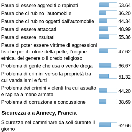
Paura di essere aggrediti o rapinati
53.64
Assistenza Sanitaria
Paura che ci rubino l'automobile
36.20
Paura che ci rubino oggetti dall'automobile
44.34
Indice dell’Assistenza Sanitaria (Corrente)
Paura di essere attaccati
48.99
Paura di essere insultati
55.36
Indice dell’Assistenza Sanitaria
Paura di poter essere vittime di aggressioni
fisiche per il colore della pelle, l’origine
47.62
Indice dell’Assistenza Sanitaria per
etnica, del genere o il credo religioso
Nazione
Problema di gente che usa o vende droga
66.67
Problema di crimini verso la proprietà tra
51.32
Inquinamento
cui vandalismi e furti
Problema dei crimini violenti tra cui assalto
44.20
Indice dell’Inquinamento (Corrente)
e rapina a mano armata
Problema di corruzione e concussione
38.69
Indice di inquinamento
Sicurezza a a Annecy, Francia
Sicurezza nel camminare da soli durante il
Indice dell’Inquinamento per Nazione
62.66
giorno