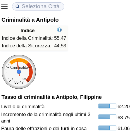
Criminalità a Antipolo
Costo della vita
Prezzi degli immobili
Qualità della Vita
Indice
Indice Del Costo Della Vita (corrente)
Indice del Prezzo delle Case (Corrente)
Indice della Qualità della Vita
Indice della Criminalità:
55,47
Indice della Sicurezza:
44,53
Indice Del Costo Della Vita
Indice del Prezzo delle Case
Indice della Qualità della Vita (Corrente)
Indice del Costo della Vita per Nazione
Indice del Prezzo delle Case per Nazione
Indice della qualità della vita per Paese
Criminalità
0
120
ad Aqaba
Criminalità
55.47
Tasso di criminalità a Antipolo, Filippine
Indice del Tasso di Criminalità (Corrente)
Livello di criminalità
62.20
Indice della Criminalità
Incremento della criminalità negli ultimi 3
63.75
anni
Indice di criminalità per paese
Paura delle effrazioni e dei furti in casa
61.06