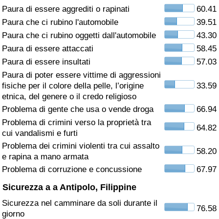
Paura di essere aggrediti o rapinati
60.41
Assistenza Sanitaria
Paura che ci rubino l'automobile
39.51
Paura che ci rubino oggetti dall'automobile
43.30
Indice dell’Assistenza Sanitaria (Corrente)
Paura di essere attaccati
58.45
Paura di essere insultati
57.03
Indice dell’Assistenza Sanitaria
Paura di poter essere vittime di aggressioni
fisiche per il colore della pelle, l’origine
33.59
Indice dell’Assistenza Sanitaria per
etnica, del genere o il credo religioso
Nazione
Problema di gente che usa o vende droga
66.94
Problema di crimini verso la proprietà tra
64.82
Inquinamento
cui vandalismi e furti
Problema dei crimini violenti tra cui assalto
58.20
Indice dell’Inquinamento (Corrente)
e rapina a mano armata
Problema di corruzione e concussione
67.97
Indice di inquinamento
Sicurezza a a Antipolo, Filippine
Sicurezza nel camminare da soli durante il
Indice dell’Inquinamento per Nazione
76.58
giorno