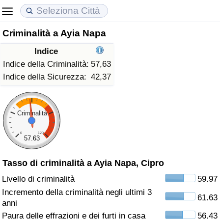
Criminalità a Ayia Napa
Costo della vita
Prezzi degli immobili
Qualità della Vita
Indice
Indice Del Costo Della Vita (corrente)
Indice del Prezzo delle Case (Corrente)
Indice della Qualità della Vita
Indice della Criminalità:
57,63
Indice della Sicurezza:
42,37
Indice Del Costo Della Vita
Indice del Prezzo delle Case
Indice della Qualità della Vita (Corrente)
Indice del Costo della Vita per Nazione
Indice del Prezzo delle Case per Nazione
Indice della qualità della vita per Paese
Criminalità
0
120
ad Aqaba
Criminalità
57.63
Tasso di criminalità a Ayia Napa, Cipro
Indice del Tasso di Criminalità (Corrente)
Livello di criminalità
59.97
Indice della Criminalità
Incremento della criminalità negli ultimi 3
61.63
anni
Indice di criminalità per paese
Paura delle effrazioni e dei furti in casa
56.43