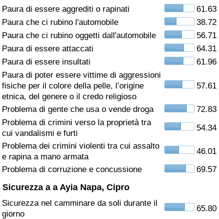
Paura di essere aggrediti o rapinati
61.63
Assistenza Sanitaria
Paura che ci rubino l'automobile
38.72
Paura che ci rubino oggetti dall'automobile
56.71
Indice dell’Assistenza Sanitaria (Corrente)
Paura di essere attaccati
64.31
Paura di essere insultati
61.96
Indice dell’Assistenza Sanitaria
Paura di poter essere vittime di aggressioni
fisiche per il colore della pelle, l’origine
57.61
Indice dell’Assistenza Sanitaria per
etnica, del genere o il credo religioso
Nazione
Problema di gente che usa o vende droga
72.83
Problema di crimini verso la proprietà tra
54.34
Inquinamento
cui vandalismi e furti
Problema dei crimini violenti tra cui assalto
46.01
Indice dell’Inquinamento (Corrente)
e rapina a mano armata
Problema di corruzione e concussione
69.57
Indice di inquinamento
Sicurezza a a Ayia Napa, Cipro
Sicurezza nel camminare da soli durante il
Indice dell’Inquinamento per Nazione
65.80
giorno