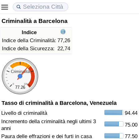
Criminalità a Barcelona
Costo della vita
Prezzi degli immobili
Qualità della Vita
Indice
Indice Del Costo Della Vita (corrente)
Indice del Prezzo delle Case (Corrente)
Indice della Qualità della Vita
Indice della Criminalità:
77,26
Indice della Sicurezza:
22,74
Indice Del Costo Della Vita
Indice del Prezzo delle Case
Indice della Qualità della Vita (Corrente)
Indice del Costo della Vita per Nazione
Indice del Prezzo delle Case per Nazione
Indice della qualità della vita per Paese
Criminalità
0
120
ad Aqaba
Criminalità
77.26
Tasso di criminalità a Barcelona, Venezuela
Indice del Tasso di Criminalità (Corrente)
Livello di criminalità
94.44
Indice della Criminalità
Incremento della criminalità negli ultimi 3
75.00
anni
Indice di criminalità per paese
Paura delle effrazioni e dei furti in casa
77.50