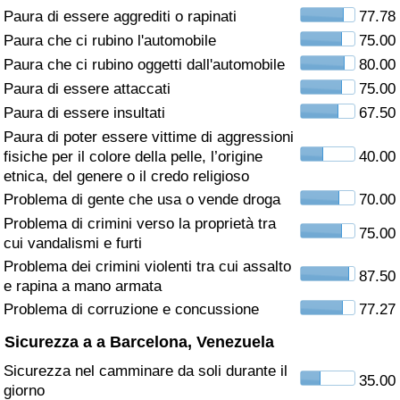
Paura di essere aggrediti o rapinati
77.78
Assistenza Sanitaria
Paura che ci rubino l'automobile
75.00
Paura che ci rubino oggetti dall'automobile
80.00
Indice dell’Assistenza Sanitaria (Corrente)
Paura di essere attaccati
75.00
Paura di essere insultati
67.50
Indice dell’Assistenza Sanitaria
Paura di poter essere vittime di aggressioni
fisiche per il colore della pelle, l’origine
40.00
Indice dell’Assistenza Sanitaria per
etnica, del genere o il credo religioso
Nazione
Problema di gente che usa o vende droga
70.00
Problema di crimini verso la proprietà tra
75.00
Inquinamento
cui vandalismi e furti
Problema dei crimini violenti tra cui assalto
87.50
Indice dell’Inquinamento (Corrente)
e rapina a mano armata
Problema di corruzione e concussione
77.27
Indice di inquinamento
Sicurezza a a Barcelona, Venezuela
Sicurezza nel camminare da soli durante il
Indice dell’Inquinamento per Nazione
35.00
giorno