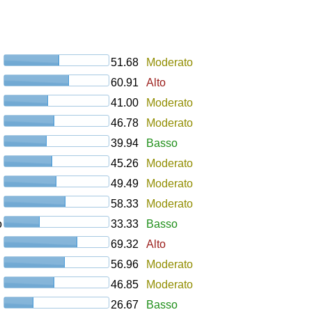
51.68
Moderato
60.91
Alto
41.00
Moderato
46.78
Moderato
39.94
Basso
45.26
Moderato
49.49
Moderato
58.33
Moderato
o
33.33
Basso
69.32
Alto
56.96
Moderato
46.85
Moderato
26.67
Basso