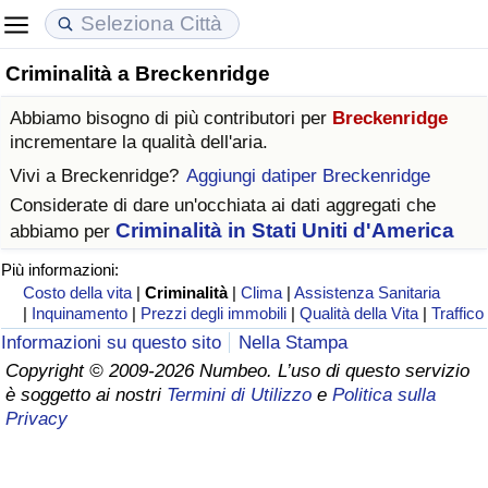
Criminalità a Breckenridge
Costo della vita
Prezzi degli immobili
Qualità della Vita
Abbiamo bisogno di più contributori per
Breckenridge
Indice Del Costo Della Vita (corrente)
Indice del Prezzo delle Case (Corrente)
Indice della Qualità della Vita
incrementare la qualità dell'aria.
Vivi a
Breckenridge
?
Aggiungi datiper Breckenridge
Indice Del Costo Della Vita
Indice del Prezzo delle Case
Indice della Qualità della Vita (Corrente)
Considerate di dare un'occhiata ai dati aggregati che
Criminalità in Stati Uniti d'America
abbiamo per
Indice del Costo della Vita per Nazione
Indice del Prezzo delle Case per Nazione
Indice della qualità della vita per Paese
Più informazioni:
Costo della vita
|
Criminalità
|
Clima
|
Assistenza Sanitaria
ad Aqaba
Criminalità
|
Inquinamento
|
Prezzi degli immobili
|
Qualità della Vita
|
Traffico
Informazioni su questo sito
Nella Stampa
Indice del Tasso di Criminalità (Corrente)
Copyright © 2009-2026 Numbeo. L’uso di questo servizio
è soggetto ai nostri
Termini di Utilizzo
e
Politica sulla
Indice della Criminalità
Privacy
Indice di criminalità per paese