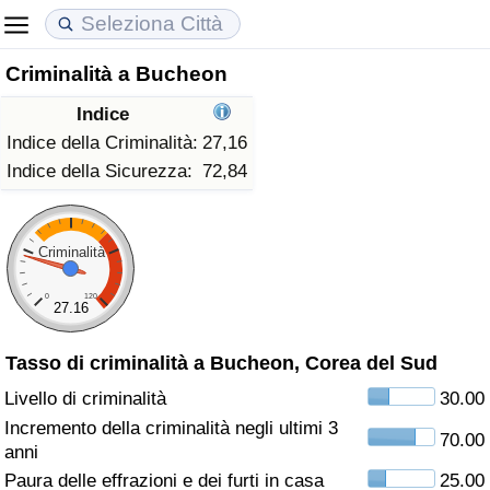
Criminalità a Bucheon
Costo della vita
Prezzi degli immobili
Qualità della Vita
Indice
Indice Del Costo Della Vita (corrente)
Indice del Prezzo delle Case (Corrente)
Indice della Qualità della Vita
Indice della Criminalità:
27,16
Indice della Sicurezza:
72,84
Indice Del Costo Della Vita
Indice del Prezzo delle Case
Indice della Qualità della Vita (Corrente)
Indice del Costo della Vita per Nazione
Indice del Prezzo delle Case per Nazione
Indice della qualità della vita per Paese
Criminalità
0
120
ad Aqaba
Criminalità
27.16
Tasso di criminalità a Bucheon, Corea del Sud
Indice del Tasso di Criminalità (Corrente)
Livello di criminalità
30.00
Indice della Criminalità
Incremento della criminalità negli ultimi 3
70.00
anni
Indice di criminalità per paese
Paura delle effrazioni e dei furti in casa
25.00