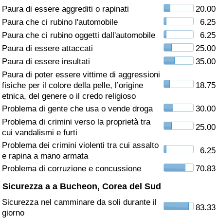
Paura di essere aggrediti o rapinati
20.00
Assistenza Sanitaria
Paura che ci rubino l'automobile
6.25
Paura che ci rubino oggetti dall'automobile
6.25
Indice dell’Assistenza Sanitaria (Corrente)
Paura di essere attaccati
25.00
Paura di essere insultati
35.00
Indice dell’Assistenza Sanitaria
Paura di poter essere vittime di aggressioni
fisiche per il colore della pelle, l’origine
18.75
Indice dell’Assistenza Sanitaria per
etnica, del genere o il credo religioso
Nazione
Problema di gente che usa o vende droga
30.00
Problema di crimini verso la proprietà tra
25.00
Inquinamento
cui vandalismi e furti
Problema dei crimini violenti tra cui assalto
6.25
Indice dell’Inquinamento (Corrente)
e rapina a mano armata
Problema di corruzione e concussione
70.83
Indice di inquinamento
Sicurezza a a Bucheon, Corea del Sud
Sicurezza nel camminare da soli durante il
Indice dell’Inquinamento per Nazione
83.33
giorno