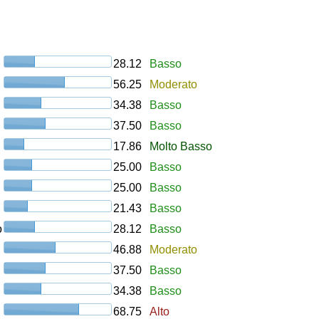
28.12
Basso
56.25
Moderato
34.38
Basso
37.50
Basso
17.86
Molto Basso
25.00
Basso
25.00
Basso
21.43
Basso
o
28.12
Basso
46.88
Moderato
37.50
Basso
34.38
Basso
68.75
Alto