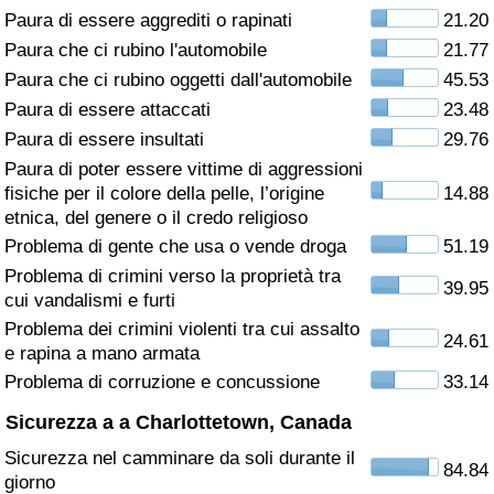
Paura di essere aggrediti o rapinati
21.20
Assistenza Sanitaria
Paura che ci rubino l'automobile
21.77
Paura che ci rubino oggetti dall'automobile
45.53
Indice dell’Assistenza Sanitaria (Corrente)
Paura di essere attaccati
23.48
Paura di essere insultati
29.76
Indice dell’Assistenza Sanitaria
Paura di poter essere vittime di aggressioni
fisiche per il colore della pelle, l’origine
14.88
Indice dell’Assistenza Sanitaria per
etnica, del genere o il credo religioso
Nazione
Problema di gente che usa o vende droga
51.19
Problema di crimini verso la proprietà tra
39.95
Inquinamento
cui vandalismi e furti
Problema dei crimini violenti tra cui assalto
24.61
Indice dell’Inquinamento (Corrente)
e rapina a mano armata
Problema di corruzione e concussione
33.14
Indice di inquinamento
Sicurezza a a Charlottetown, Canada
Sicurezza nel camminare da soli durante il
Indice dell’Inquinamento per Nazione
84.84
giorno