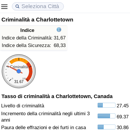
Criminalità a Charlottetown
Costo della vita
Prezzi degli immobili
Qualità della Vita
Indice
Indice Del Costo Della Vita (corrente)
Indice del Prezzo delle Case (Corrente)
Indice della Qualità della Vita
Indice della Criminalità:
31,67
Indice della Sicurezza:
68,33
Indice Del Costo Della Vita
Indice del Prezzo delle Case
Indice della Qualità della Vita (Corrente)
Indice del Costo della Vita per Nazione
Indice del Prezzo delle Case per Nazione
Indice della qualità della vita per Paese
Criminalità
0
120
ad Aqaba
Criminalità
31.67
Tasso di criminalità a Charlottetown, Canada
Indice del Tasso di Criminalità (Corrente)
Livello di criminalità
27.45
Indice della Criminalità
Incremento della criminalità negli ultimi 3
69.37
anni
Indice di criminalità per paese
Paura delle effrazioni e dei furti in casa
30.86