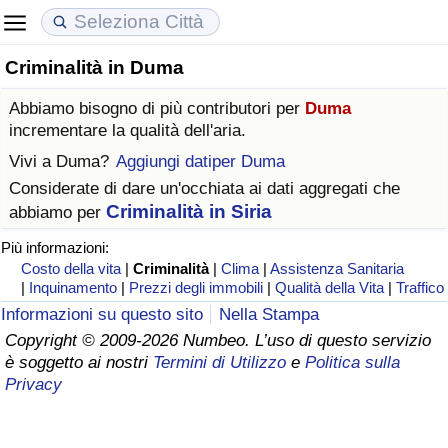
Criminalità in Duma
Costo della vita
Prezzi degli immobili
Qualità della Vita
Abbiamo bisogno di più contributori per
Duma
Indice Del Costo Della Vita (corrente)
Indice del Prezzo delle Case (Corrente)
Indice della Qualità della Vita
incrementare la qualità dell'aria.
Vivi a
Duma
?
Aggiungi datiper Duma
Indice Del Costo Della Vita
Indice del Prezzo delle Case
Indice della Qualità della Vita (Corrente)
Considerate di dare un'occhiata ai dati aggregati che
Criminalità in Siria
abbiamo per
Indice del Costo della Vita per Nazione
Indice del Prezzo delle Case per Nazione
Indice della qualità della vita per Paese
Più informazioni:
Costo della vita
|
Criminalità
|
Clima
|
Assistenza Sanitaria
ad Aqaba
Criminalità
|
Inquinamento
|
Prezzi degli immobili
|
Qualità della Vita
|
Traffico
Informazioni su questo sito
Nella Stampa
Indice del Tasso di Criminalità (Corrente)
Copyright © 2009-2026 Numbeo. L’uso di questo servizio
è soggetto ai nostri
Termini di Utilizzo
e
Politica sulla
Indice della Criminalità
Privacy
Indice di criminalità per paese