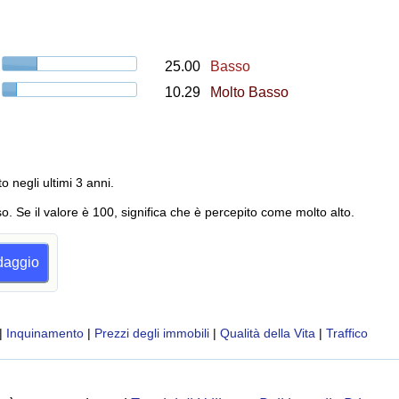
25.00
Basso
10.29
Molto Basso
to negli ultimi 3 anni.
o. Se il valore è 100, significa che è percepito come molto alto.
ndaggio
|
Inquinamento
|
Prezzi degli immobili
|
Qualità della Vita
|
Traffico