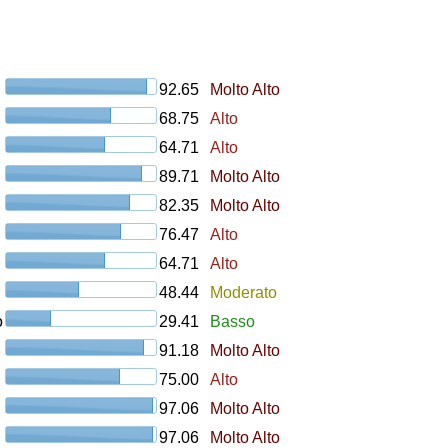
92.65
Molto Alto
68.75
Alto
64.71
Alto
89.71
Molto Alto
82.35
Molto Alto
76.47
Alto
64.71
Alto
48.44
Moderato
o
29.41
Basso
91.18
Molto Alto
75.00
Alto
97.06
Molto Alto
97.06
Molto Alto