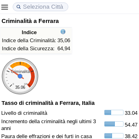
Criminalità a Ferrara
Costo della vita
Prezzi degli immobili
Qualità della Vita
Indice
Indice Del Costo Della Vita (corrente)
Indice del Prezzo delle Case (Corrente)
Indice della Qualità della Vita
Indice della Criminalità:
35,06
Indice della Sicurezza:
64,94
Indice Del Costo Della Vita
Indice del Prezzo delle Case
Indice della Qualità della Vita (Corrente)
Indice del Costo della Vita per Nazione
Indice del Prezzo delle Case per Nazione
Indice della qualità della vita per Paese
Criminalità
0
120
ad Aqaba
Criminalità
35.06
Tasso di criminalità a Ferrara, Italia
Indice del Tasso di Criminalità (Corrente)
Livello di criminalità
33.04
Indice della Criminalità
Incremento della criminalità negli ultimi 3
54.47
anni
Indice di criminalità per paese
Paura delle effrazioni e dei furti in casa
38.42