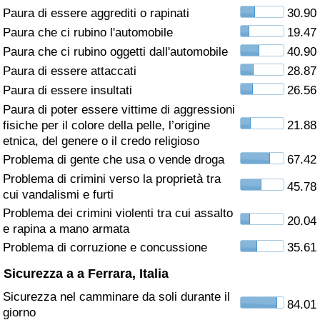
Paura di essere aggrediti o rapinati
30.90
Assistenza Sanitaria
Paura che ci rubino l'automobile
19.47
Paura che ci rubino oggetti dall'automobile
40.90
Indice dell’Assistenza Sanitaria (Corrente)
Paura di essere attaccati
28.87
Paura di essere insultati
26.56
Indice dell’Assistenza Sanitaria
Paura di poter essere vittime di aggressioni
fisiche per il colore della pelle, l’origine
21.88
Indice dell’Assistenza Sanitaria per
etnica, del genere o il credo religioso
Nazione
Problema di gente che usa o vende droga
67.42
Problema di crimini verso la proprietà tra
45.78
Inquinamento
cui vandalismi e furti
Problema dei crimini violenti tra cui assalto
20.04
Indice dell’Inquinamento (Corrente)
e rapina a mano armata
Problema di corruzione e concussione
35.61
Indice di inquinamento
Sicurezza a a Ferrara, Italia
Sicurezza nel camminare da soli durante il
Indice dell’Inquinamento per Nazione
84.01
giorno