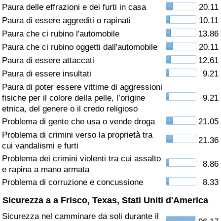
Paura delle effrazioni e dei furti in casa
20.11
Assistenza Sanitaria
Paura di essere aggrediti o rapinati
10.11
Paura che ci rubino l'automobile
13.86
Indice dell’Assistenza Sanitaria (Corrente)
Paura che ci rubino oggetti dall'automobile
20.11
Paura di essere attaccati
12.61
Indice dell’Assistenza Sanitaria
Paura di essere insultati
9.21
Paura di poter essere vittime di aggressioni
Indice dell’Assistenza Sanitaria per
fisiche per il colore della pelle, l’origine
9.21
Nazione
etnica, del genere o il credo religioso
Problema di gente che usa o vende droga
21.05
Inquinamento
Problema di crimini verso la proprietà tra
21.36
cui vandalismi e furti
Indice dell’Inquinamento (Corrente)
Problema dei crimini violenti tra cui assalto
8.86
e rapina a mano armata
Indice di inquinamento
Problema di corruzione e concussione
8.33
Sicurezza a a Frisco, Texas, Stati Uniti d'America
Indice dell’Inquinamento per Nazione
Sicurezza nel camminare da soli durante il