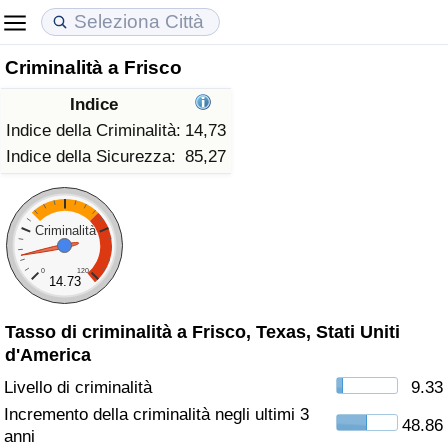
Criminalità a Frisco
Costo della vita
Prezzi degli immobili
Qualità della Vita
Indice
Indice Del Costo Della Vita (corrente)
Indice del Prezzo delle Case (Corrente)
Indice della Qualità della Vita
Indice della Criminalità:
14,73
Indice della Sicurezza:
85,27
Indice Del Costo Della Vita
Indice del Prezzo delle Case
Indice della Qualità della Vita (Corrente)
Indice del Costo della Vita per Nazione
Indice del Prezzo delle Case per Nazione
Indice della qualità della vita per Paese
Criminalità
0
120
ad Aqaba
Criminalità
14.73
Tasso di criminalità a Frisco, Texas, Stati Uniti
Indice del Tasso di Criminalità (Corrente)
d'America
Indice della Criminalità
Livello di criminalità
9.33
Incremento della criminalità negli ultimi 3
48.86
Indice di criminalità per paese
anni