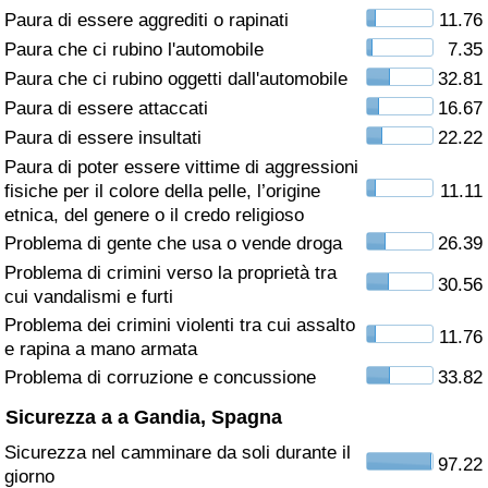
Paura di essere aggrediti o rapinati
11.76
Assistenza Sanitaria
Paura che ci rubino l'automobile
7.35
Paura che ci rubino oggetti dall'automobile
32.81
Indice dell’Assistenza Sanitaria (Corrente)
Paura di essere attaccati
16.67
Paura di essere insultati
22.22
Indice dell’Assistenza Sanitaria
Paura di poter essere vittime di aggressioni
fisiche per il colore della pelle, l’origine
11.11
Indice dell’Assistenza Sanitaria per
etnica, del genere o il credo religioso
Nazione
Problema di gente che usa o vende droga
26.39
Problema di crimini verso la proprietà tra
30.56
Inquinamento
cui vandalismi e furti
Problema dei crimini violenti tra cui assalto
11.76
Indice dell’Inquinamento (Corrente)
e rapina a mano armata
Problema di corruzione e concussione
33.82
Indice di inquinamento
Sicurezza a a Gandia, Spagna
Sicurezza nel camminare da soli durante il
Indice dell’Inquinamento per Nazione
97.22
giorno