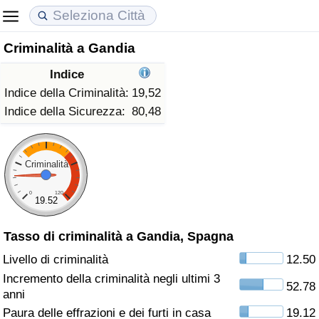
Criminalità a Gandia
Costo della vita
Prezzi degli immobili
Qualità della Vita
Indice
Indice Del Costo Della Vita (corrente)
Indice del Prezzo delle Case (Corrente)
Indice della Qualità della Vita
Indice della Criminalità:
19,52
Indice della Sicurezza:
80,48
Indice Del Costo Della Vita
Indice del Prezzo delle Case
Indice della Qualità della Vita (Corrente)
Indice del Costo della Vita per Nazione
Indice del Prezzo delle Case per Nazione
Indice della qualità della vita per Paese
Criminalità
0
120
ad Aqaba
Criminalità
19.52
Tasso di criminalità a Gandia, Spagna
Indice del Tasso di Criminalità (Corrente)
Livello di criminalità
12.50
Indice della Criminalità
Incremento della criminalità negli ultimi 3
52.78
anni
Indice di criminalità per paese
Paura delle effrazioni e dei furti in casa
19.12