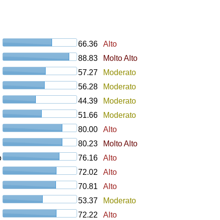
66.36
Alto
88.83
Molto Alto
57.27
Moderato
56.28
Moderato
44.39
Moderato
51.66
Moderato
80.00
Alto
80.23
Molto Alto
o
76.16
Alto
72.02
Alto
70.81
Alto
53.37
Moderato
72.22
Alto