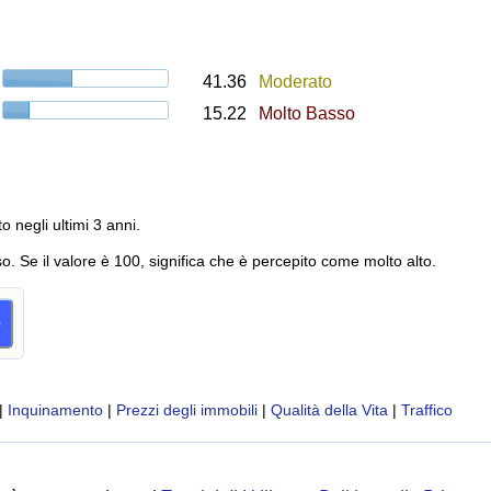
41.36
Moderato
15.22
Molto Basso
to negli ultimi 3 anni.
o. Se il valore è 100, significa che è percepito come molto alto.
o
|
Inquinamento
|
Prezzi degli immobili
|
Qualità della Vita
|
Traffico