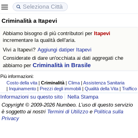
Criminalità a Itapevi
Costo della vita
Prezzi degli immobili
Qualità della Vita
Abbiamo bisogno di più contributori per
Itapevi
Indice Del Costo Della Vita (corrente)
Indice del Prezzo delle Case (Corrente)
Indice della Qualità della Vita
incrementare la qualità dell'aria.
Vivi a
Itapevi
?
Aggiungi datiper Itapevi
Indice Del Costo Della Vita
Indice del Prezzo delle Case
Indice della Qualità della Vita (Corrente)
Considerate di dare un'occhiata ai dati aggregati che
Criminalità in Brasile
abbiamo per
Indice del Costo della Vita per Nazione
Indice del Prezzo delle Case per Nazione
Indice della qualità della vita per Paese
Più informazioni:
Costo della vita
|
Criminalità
|
Clima
|
Assistenza Sanitaria
ad Aqaba
Criminalità
|
Inquinamento
|
Prezzi degli immobili
|
Qualità della Vita
|
Traffico
Informazioni su questo sito
Nella Stampa
Indice del Tasso di Criminalità (Corrente)
Copyright © 2009-2026 Numbeo. L’uso di questo servizio
è soggetto ai nostri
Termini di Utilizzo
e
Politica sulla
Indice della Criminalità
Privacy
Indice di criminalità per paese