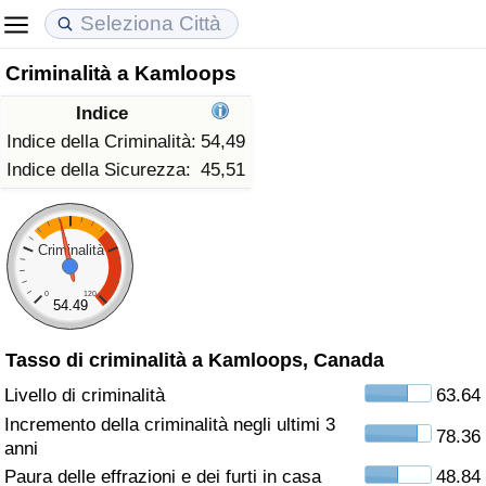
Criminalità a Kamloops
Costo della vita
Prezzi degli immobili
Qualità della Vita
Indice
Indice Del Costo Della Vita (corrente)
Indice del Prezzo delle Case (Corrente)
Indice della Qualità della Vita
Indice della Criminalità:
54,49
Indice della Sicurezza:
45,51
Indice Del Costo Della Vita
Indice del Prezzo delle Case
Indice della Qualità della Vita (Corrente)
Indice del Costo della Vita per Nazione
Indice del Prezzo delle Case per Nazione
Indice della qualità della vita per Paese
Criminalità
0
120
ad Aqaba
Criminalità
54.49
Tasso di criminalità a Kamloops, Canada
Indice del Tasso di Criminalità (Corrente)
Livello di criminalità
63.64
Indice della Criminalità
Incremento della criminalità negli ultimi 3
78.36
anni
Indice di criminalità per paese
Paura delle effrazioni e dei furti in casa
48.84