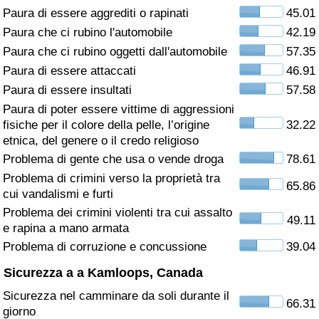
Paura di essere aggrediti o rapinati
45.01
Assistenza Sanitaria
Paura che ci rubino l'automobile
42.19
Paura che ci rubino oggetti dall'automobile
57.35
Indice dell’Assistenza Sanitaria (Corrente)
Paura di essere attaccati
46.91
Paura di essere insultati
57.58
Indice dell’Assistenza Sanitaria
Paura di poter essere vittime di aggressioni
fisiche per il colore della pelle, l’origine
32.22
Indice dell’Assistenza Sanitaria per
etnica, del genere o il credo religioso
Nazione
Problema di gente che usa o vende droga
78.61
Problema di crimini verso la proprietà tra
65.86
Inquinamento
cui vandalismi e furti
Problema dei crimini violenti tra cui assalto
49.11
Indice dell’Inquinamento (Corrente)
e rapina a mano armata
Problema di corruzione e concussione
39.04
Indice di inquinamento
Sicurezza a a Kamloops, Canada
Sicurezza nel camminare da soli durante il
Indice dell’Inquinamento per Nazione
66.31
giorno