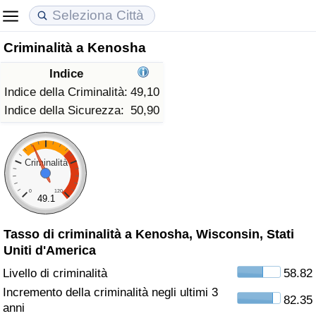
Criminalità a Kenosha
Costo della vita
Prezzi degli immobili
Qualità della Vita
Indice
Indice Del Costo Della Vita (corrente)
Indice del Prezzo delle Case (Corrente)
Indice della Qualità della Vita
Indice della Criminalità:
49,10
Indice della Sicurezza:
50,90
Indice Del Costo Della Vita
Indice del Prezzo delle Case
Indice della Qualità della Vita (Corrente)
Indice del Costo della Vita per Nazione
Indice del Prezzo delle Case per Nazione
Indice della qualità della vita per Paese
Criminalità
0
120
ad Aqaba
Criminalità
49.1
Tasso di criminalità a Kenosha, Wisconsin, Stati
Indice del Tasso di Criminalità (Corrente)
Uniti d'America
Indice della Criminalità
Livello di criminalità
58.82
Incremento della criminalità negli ultimi 3
82.35
Indice di criminalità per paese
anni