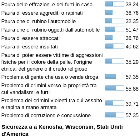
Paura delle effrazioni e dei furti in casa
38.24
Assistenza Sanitaria
Paura di essere aggrediti o rapinati
36.76
Paura che ci rubino l'automobile
32.35
Indice dell’Assistenza Sanitaria (Corrente)
Paura che ci rubino oggetti dall'automobile
51.47
Paura di essere attaccati
36.76
Indice dell’Assistenza Sanitaria
Paura di essere insultati
40.62
Paura di poter essere vittime di aggressioni
Indice dell’Assistenza Sanitaria per
fisiche per il colore della pelle, l’origine
35.29
Nazione
etnica, del genere o il credo religioso
Problema di gente che usa o vende droga
57.35
Inquinamento
Problema di crimini verso la proprietà tra
55.88
cui vandalismi e furti
Indice dell’Inquinamento (Corrente)
Problema dei crimini violenti tra cui assalto
39.71
e rapina a mano armata
Indice di inquinamento
Problema di corruzione e concussione
57.35
Sicurezza a a Kenosha, Wisconsin, Stati Uniti
Indice dell’Inquinamento per Nazione
d'America