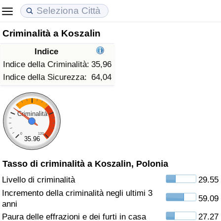
Criminalità a Koszalin
Costo della vita
Prezzi degli immobili
Qualità della Vita
Indice
Indice Del Costo Della Vita (corrente)
Indice del Prezzo delle Case (Corrente)
Indice della Qualità della Vita
Indice della Criminalità:
35,96
Indice della Sicurezza:
64,04
Indice Del Costo Della Vita
Indice del Prezzo delle Case
Indice della Qualità della Vita (Corrente)
Indice del Costo della Vita per Nazione
Indice del Prezzo delle Case per Nazione
Indice della qualità della vita per Paese
Criminalità
0
120
ad Aqaba
Criminalità
35.96
Tasso di criminalità a Koszalin, Polonia
Indice del Tasso di Criminalità (Corrente)
Livello di criminalità
29.55
Indice della Criminalità
Incremento della criminalità negli ultimi 3
59.09
anni
Indice di criminalità per paese
Paura delle effrazioni e dei furti in casa
27.27