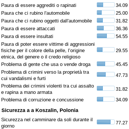
Paura di essere aggrediti o rapinati
34.09
Assistenza Sanitaria
Paura che ci rubino l'automobile
25.00
Paura che ci rubino oggetti dall'automobile
31.82
Indice dell’Assistenza Sanitaria (Corrente)
Paura di essere attaccati
36.36
Paura di essere insultati
54.55
Indice dell’Assistenza Sanitaria
Paura di poter essere vittime di aggressioni
fisiche per il colore della pelle, l’origine
29.55
Indice dell’Assistenza Sanitaria per
etnica, del genere o il credo religioso
Nazione
Problema di gente che usa o vende droga
45.45
Problema di crimini verso la proprietà tra
47.73
Inquinamento
cui vandalismi e furti
Problema dei crimini violenti tra cui assalto
31.82
Indice dell’Inquinamento (Corrente)
e rapina a mano armata
Problema di corruzione e concussione
34.09
Indice di inquinamento
Sicurezza a a Koszalin, Polonia
Sicurezza nel camminare da soli durante il
Indice dell’Inquinamento per Nazione
77.27
giorno